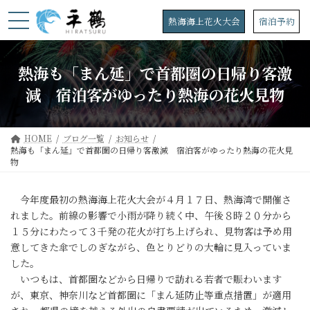
コ
ナ
ン
ビ
熱海海上花火大会
宿泊予約
テ
ゲ
ン
ー
ツ
シ
熱海も「まん延」で首都圏の日帰り客激
へ
ョ
ス
ン
減 宿泊客がゆったり熱海の花火見物
キ
に
ッ
移
プ
動
HOME
ブログ一覧
お知らせ
熱海も「まん延」で首都圏の日帰り客激減 宿泊客がゆったり熱海の花火見
物
今年度最初の熱海海上花火大会が４月１７日、熱海湾で開催さ
れました。前線の影響で小雨が降り続く中、午後８時２０分から
１５分にわたって３千発の花火が打ち上げられ、見物客は予め用
意してきた傘でしのぎながら、色とりどりの大輪に見入っていま
した。
いつもは、首都圏などから日帰りで訪れる若者で賑わいます
が、東京、神奈川など首都圏に「まん延防止等重点措置」が適用