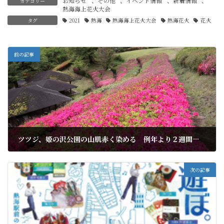
お知らせ
、
その他
、
イベント情報
、
新着情報
、
カテゴリー
熱海海上花火大会
タグ
2021
熱海
熱海海上花火大会
熱海花火
花火
前の記事
ツツジ、姫の沢公園の山肌赤く染める 例年より２週間早く見ご
2021年4月18日
次の記事