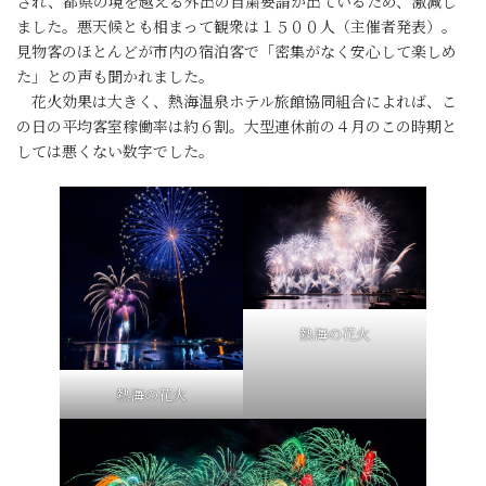
され、都県の境を越える外出の自粛要請が出ているため、激減し
ました。悪天候とも相まって観衆は１５００人（主催者発表）。
見物客のほとんどが市内の宿泊客で「密集がなく安心して楽しめ
た」との声も聞かれました。
花火効果は大きく、熱海温泉ホテル旅館協同組合によれば、こ
の日の平均客室稼働率は約６割。大型連休前の４月のこの時期と
しては悪くない数字でした。
熱海の花火
熱海の花火