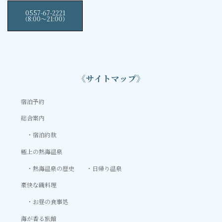
0557-67-2221
（8:00〜21:00）
《サイトマップ》
宿泊予約
総合案内
宿泊約款
極上の熱海温泉
熱海温泉の歴史
日帰り温泉
豪快な磯料理
お昼の食事処
海が香る旅館