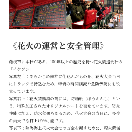
《花火の運営と安全管理》
藤枝市に本社がある、100年以上の歴史を持つ花火製造会社の
「イケブン」
写真左上：あらかじめ鉄枠に仕込んだものを、花火大会当日
にトラックで持込むため、準備の時間削減や危険予防にも役
立っています。
写真右上：花火装鎮済の筒には、防焔紙（ぼうえんし）とい
う、特殊加工されたオリジナルシートを被せています。防炎
性能に加え、防水効果もあるため、花火大会の当日に、多少
の雨天でも打上げが可能です。
写真下：熱海海上花火大会での万全を期すために、煙火置場