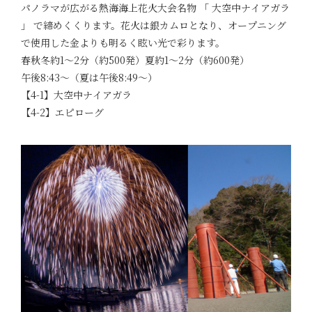
パノラマが広がる熱海海上花火大会名物 「 大空中ナイアガラ
」 で締めくくります。花火は銀カムロとなり、オープニング
で使用した金よりも明るく眩い光で彩ります。
春秋冬約1～2分（約500発）夏約1～2分（約600発）
午後8:43～（夏は午後8:49～）
【4-1】大空中ナイアガラ
【4-2】エピローグ