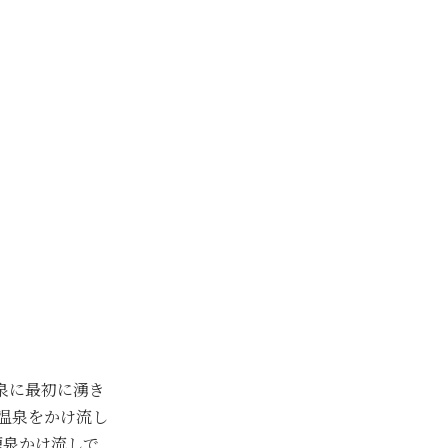
泉に最初に湧き
然温泉をかけ流し
源泉かけ流しで