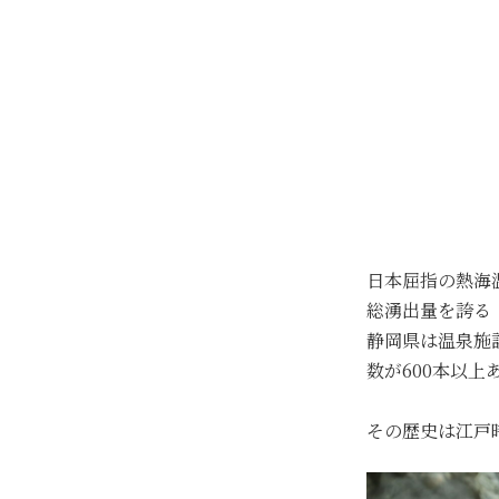
日本屈指の熱海
総湧出量を誇る
静岡県は温泉施
数が600本以
その歴史は江戸