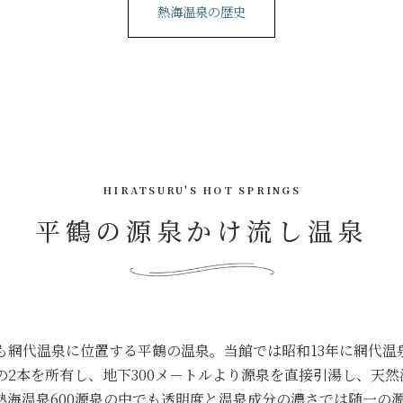
熱海温泉の歴史
HIRATSURU'S HOT SPRINGS
平鶴の源泉かけ流し温泉
も網代温泉に位置する平鶴の温泉。当館では昭和13年に網代温
の2本を所有し、地下300メ－トルより源泉を直接引湯し、天
熱海温泉600源泉の中でも透明度と温泉成分の濃さでは随一の