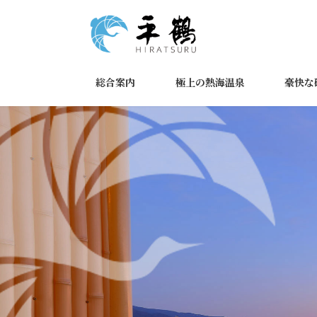
コ
ナ
ン
ビ
テ
ゲ
ン
ー
ツ
シ
総合案内
極上の熱海温泉
豪快な
へ
ョ
ス
ン
キ
に
ッ
移
プ
動