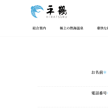
コ
ナ
ン
ビ
テ
ゲ
ン
ー
ツ
シ
総合案内
極上の熱海温泉
豪快な
へ
ョ
ス
ン
キ
に
ッ
移
プ
動
お名前
電話番号