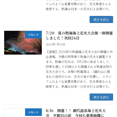
アムのような音響効果があり、花火業者さんも
絶賛する、熱海は日本一の花火打上会場です。
続きを読む
7/20 夏の熱海海上花火大会第一弾開催
お知らせ
しました！次回26日
2026年7月21日
【速報】2024年の熱海海上花火大会の開催と中
止速報。平鶴の特等席で熱海の花火を観覧でき
ます。熱海の花火は、1952年に始まりまして、
四季を通して10回以上も開催される熱海名物の
花火大会です。会場の熱海湾は、3面を山に囲
まれた地形のため、花火の音が反響し、スタジ
アムのような音響効果があり、花火業者さんも
絶賛する、熱海は日本一の花火打上会場です。
続きを読む
8/16 開催！！ 網代温泉海上花火大
お知らせ
会 平鶴目の前 今回も豪華絢爛に