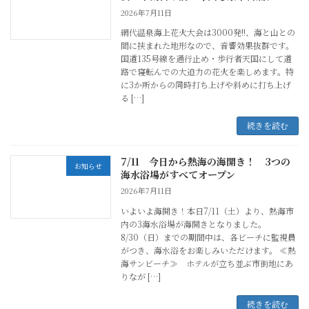
2026年7月11日
網代温泉海上花火大会は3000発!!、海と山との
間に挟まれた地形なので、音響効果抜群です。
国道135号線を通行止め・歩行者天国にして道
路で寝転んでの大迫力の花火を楽しめます。特
に3か所からの同時打ち上げや斜めに打ち上げ
る […]
続きを読む
7/11 今日から熱海の海開き！ 3つの
お知らせ
海水浴場がすべてオープン
2026年7月11日
いよいよ海開き！本日7/11（土）より、熱海市
内の3海水浴場が海開きとなりました。
8/30（日）までの期間中は、各ビーチに監視員
がつき、海水浴をお楽しみいただけます。 ≪熱
海サンビーチ≫ ホテルが立ち並ぶ市街地にあ
りなが […]
続きを読む