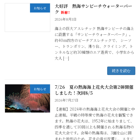
大好評 熱海サンビーチウォーターパー
お知らせ
ク
新着!!
2026年8月1日
海上の巨大アスレチック 熱海サンビーチの海上
に設置する「サンビーチウォーターパーク」。
約40m四方のビーチアスレチックで、 シーソ
ー、トランポリン、滑り台、クライミング、ト
ンネルなど約30種類のエア遊具で、小学生から
大人 […]
続きを読む
7/26 夏の熱海海上花火大会第2弾開催
お知らせ
しました！次回8/5
2026年7月27日
【速報】2024年の熱海海上花火大会の開催と中
止速報。平鶴の特等席で熱海の花火を観覧でき
ます。熱海の花火は、1952年に始まりまして、
四季を通して10回以上も開催される熱海名物の
花火大会です。会場の熱海湾は、3面を山に囲
まれた地形のため、花火の音が反響し、スタジ