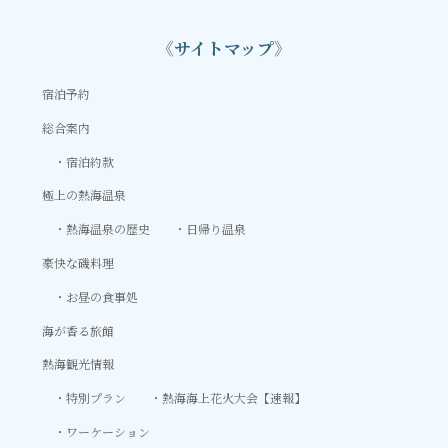
《サイトマップ》
宿泊予約
総合案内
宿泊約款
極上の熱海温泉
熱海温泉の歴史
日帰り温泉
豪快な磯料理
お昼の食事処
海が香る旅館
熱海観光情報
特別プラン
熱海海上花火大会【速報】
ワーケーション