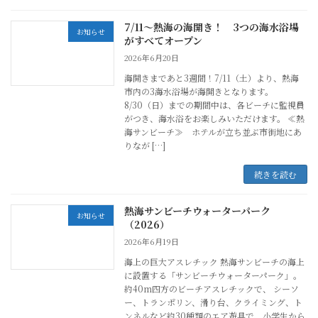
7/11～熱海の海開き！ 3つの海水浴場
お知らせ
がすべてオープン
2026年6月20日
海開きまであと3週間！7/11（土）より、熱海
市内の3海水浴場が海開きとなります。
8/30（日）までの期間中は、各ビーチに監視員
がつき、海水浴をお楽しみいただけます。 ≪熱
海サンビーチ≫ ホテルが立ち並ぶ市街地にあ
りなが […]
続きを読む
熱海サンビーチウォーターパーク
お知らせ
（2026）
2026年6月19日
海上の巨大アスレチック 熱海サンビーチの海上
に設置する「サンビーチウォーターパーク」。
約40m四方のビーチアスレチックで、 シーソ
ー、トランポリン、滑り台、クライミング、ト
ンネルなど約30種類のエア遊具で、小学生から