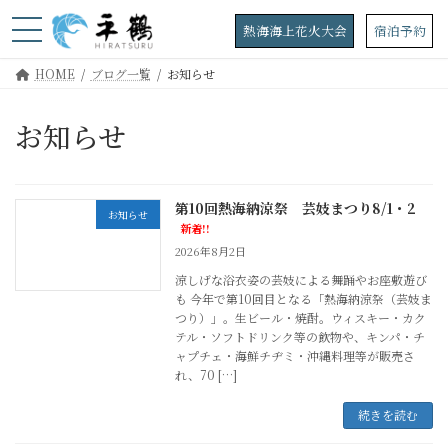
コ
ナ
ン
ビ
熱海海上花火大会
宿泊予約
テ
ゲ
ン
ー
HOME
ブログ一覧
お知らせ
ツ
シ
へ
ョ
お知らせ
ス
ン
キ
に
ッ
移
プ
動
第10回熱海納涼祭 芸妓まつり8/1・2
お知らせ
新着!!
2026年8月2日
涼しげな浴衣姿の芸妓による舞踊やお座敷遊び
も 今年で第10回目となる「熱海納涼祭（芸妓ま
つり）」。生ビール・焼酎。ウィスキー・カク
テル・ソフトドリンク等の飲物や、キンパ・チ
ャプチェ・海鮮チヂミ・沖縄料理等が販売さ
れ、70 […]
続きを読む