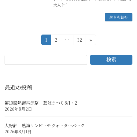
大人 […]
続きを読む
投
固
固
固
1
2
…
32
»
定
定
定
稿
ペ
ペ
ペ
の
ー
ー
ー
検索
ジ
ジ
ジ
ペ
ー
最近の投稿
ジ
送
第10回熱海納涼祭 芸妓まつり8/1・2
2026年8月2日
り
大好評 熱海サンビーチウォーターパーク
2026年8月1日