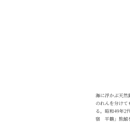
海に浮かぶ天然
のれんを分けて
る。昭和49年2
宿 平鶴」旅館