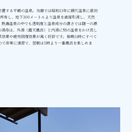
位置する平鶴の温泉。当館では昭和13年に網代温泉に最初
所有し、地下300メ－トルより温泉を直接引湯し、天然
。熱海温泉の中でも透明度と温泉成分の濃さでは随一の源
の湯舟は、外湯（露天風呂）と内湯に別の温泉をかけ流し
肌効果や疲労回復効果が高く好評です。毎晩11時にすべて
ので非常に清潔で、翌朝は5時より一番風呂を楽しめま