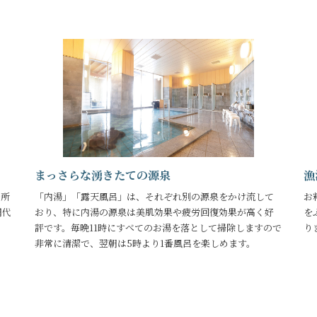
まっさらな湧きたての源泉
漁
を所
「内湯」「露天風呂」は、それぞれ別の源泉をかけ流して
お
網代
おり、特に内湯の源泉は美肌効果や疲労回復効果が高く好
を
評です。毎晩11時にすべてのお湯を落として掃除しますので
り
非常に清潔で、翌朝は5時より1番風呂を楽しめます。