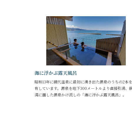
海に浮かぶ露天風呂
昭和13年に網代温泉に最初に湧き出た源泉のうちの2本
有しています。源泉を地下300メ－トルより直接引湯、
湾に面した源泉かけ流しの「海に浮かぶ露天風呂」。