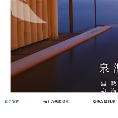
極上の熱海温泉
す
泉
総合案内
極上の熱海温泉
豪快な磯料理