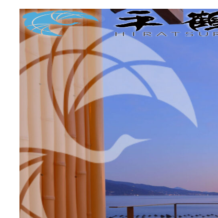
コ
ナ
ン
ビ
テ
ゲ
ン
ー
ツ
シ
へ
ョ
ス
ン
キ
に
ッ
移
プ
動