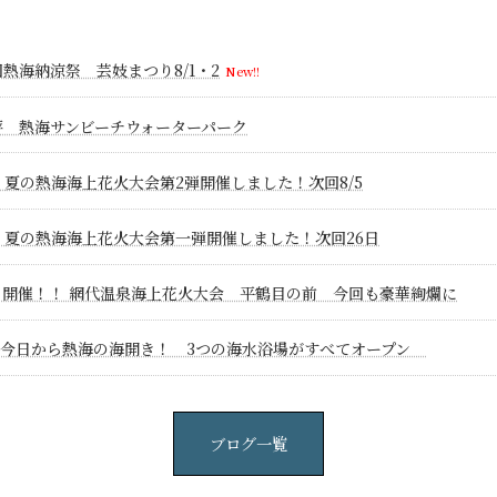
回熱海納涼祭 芸妓まつり8/1・2
New!!
評 熱海サンビーチウォーターパーク
6 夏の熱海海上花火大会第2弾開催しました！次回8/5
0 夏の熱海海上花火大会第一弾開催しました！次回26日
6 開催！！ 網代温泉海上花火大会 平鶴目の前 今回も豪華絢爛に
11 今日から熱海の海開き！ 3つの海水浴場がすべてオープン
ブログ一覧