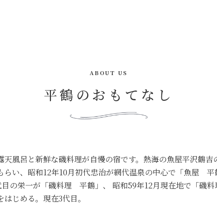
ABOUT US
平鶴のおもてなし
露天風呂と新鮮な磯料理が自慢の宿です。熱海の魚屋平沢鶴吉
もらい、昭和12年10月初代忠治が網代温泉の中心で「魚屋 平
代目の栄一が「磯料理 平鶴」、 昭和59年12月現在地で「磯
をはじめる。現在3代目。