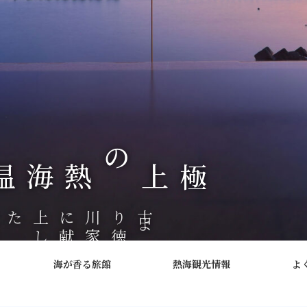
日
本
屈
指
の
温
泉で
至
福
の
時
を
過
古
よ
り
徳
川
家
に
献
上
し
た
熱
海
温
海が香る旅館
熱海観光情報
よ