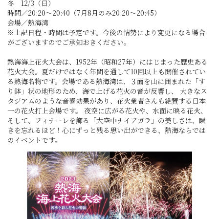
冬 12/3（日）
時間／20:20～20:40（7月8月のみ20:20～20:45）
会場／熱海湾
※上記日程・時間は予定です。今後の情勢により変更になる場合
がございますのでご承知おきください。
熱海海上花火大会は、1952年（昭和27年）にはじまった歴史ある
花火大会。夏だけではなく年間を通して10回以上も開催されてい
る熱海名物です。会場である熱海湾は、３面を山に囲まれた「す
り鉢」状の地形のため、海で上げる花火の音が反響し、 大きなス
タジアムのような音響効果があり、花火業者さんも絶賛する日本
一の花火打上会場です。 夜空に広がる花火や、水面に映る花火、
そして、フィナーレを飾る「大空中ナイアガラ」の美しさは、瞬
きを忘れるほど！心にずっと残る思い出ができる、熱海ならでは
のイベントです。