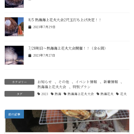
8/5 熱海海上花火大会2尺玉打ち上げ決定！！
2023年7月29日
7/28明日～熱海海上花火大会開催！！（全６回）
2023年7月27日
お知らせ
、
その他
、
イベント情報
、
新着情報
、
カテゴリー
熱海海上花火大会
、
特別プラン
タグ
2023
熱海
熱海海上花火大会
熱海花火
花火
前の記事