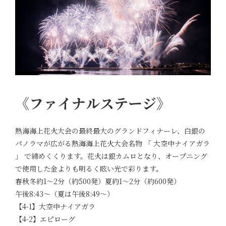
《ファイナルステージ》
熱海海上花火大会の最終最大のグランドフィナーレ、白銀の
パノラマが広がる熱海海上花火大会名物 「 大空中ナイアガラ
」 で締めくくります。花火は銀カムロとなり、オープニング
で使用した金よりも明るく眩い光で彩ります。
春秋冬約1～2分（約500発）夏約1～2分（約600発）
午後8:43～（夏は午後8:49～）
【4-1】大空中ナイアガラ
【4-2】エピローグ