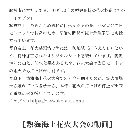
藤枝市に本社がある、100年以上の歴史を持つ花火製造会社の
「イケブン」
写真左上：あらかじめ鉄枠に仕込んだものを、花火大会当日
にトラックで持込むため、準備の時間削減や危険予防にも役
立っています。
写真右上：花火装鎮済の筒には、防焔紙（ぼうえんし）とい
う、特殊加工されたオリジナルシートを被せています。防炎
性能に加え、防水効果もあるため、花火大会の当日に、多少
の雨天でも打上げが可能です。
写真下：熱海海上花火大会での万全を期すために、煙火置場
から離れている場所から、瞬時に花火の打上げの停止が出来
る電気点火を採用しています。
イケブン＞
https://www.ikebun.com/
【熱海海上花火大会の動画】