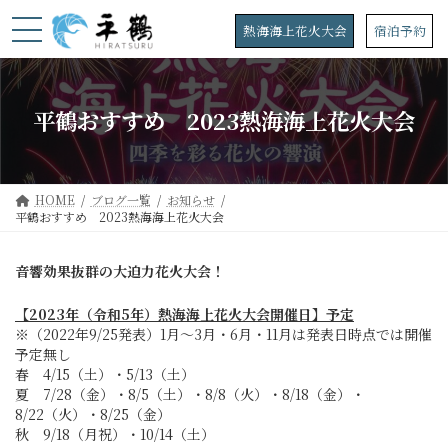
コ
ナ
ン
ビ
熱海海上花火大会
宿泊予約
テ
ゲ
ン
ー
ツ
シ
へ
ョ
平鶴おすすめ 2023熱海海上花火大会
ス
ン
キ
に
ッ
移
プ
動
HOME
ブログ一覧
お知らせ
平鶴おすすめ 2023熱海海上花火大会
音響効果抜群の大迫力花火大会！
【2023年（令和5年）熱海海上花火大会開催日】予定
※（2022年9/25発表）1月～3月・6月・11月は発表日時点では開催
予定無し
春 4/15（土）・5/13（土）
夏 7/28（金）・8/5（土）・8/8（火）・8/18（金）・
8/22（火）・8/25（金）
秋 9/18（月祝）・10/14（土）