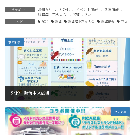
お知らせ
、
その他
、
イベント情報
、
新着情報
、
カテゴリー
熱海海上花火大会
、
特別プラン
タグ
2022
熱海
熱海海上花火大会
熱海花火
花火
前の記事
9/19 熱海未来広場
2022年9月8日
次の記事