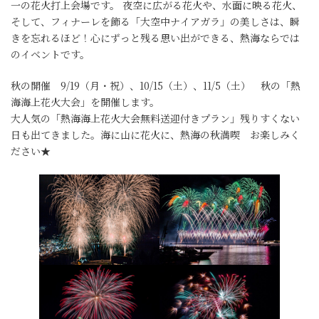
一の花火打上会場です。 夜空に広がる花火や、水面に映る花火、
そして、フィナーレを飾る「大空中ナイアガラ」の美しさは、瞬
きを忘れるほど！心にずっと残る思い出ができる、熱海ならでは
のイベントです。
秋の開催 9/19（月・祝）、10/15（土）、11/5（土） 秋の「熱
海海上花火大会」を開催します。
大人気の「熱海海上花火大会無料送迎付きプラン」残りすくない
日も出てきました。海に山に花火に、熱海の秋満喫 お楽しみく
ださい★