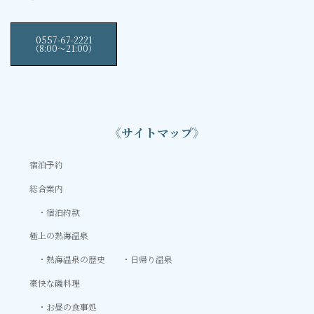
0557-67-2221
（8:00〜21:00）
《サイトマップ》
宿泊予約
総合案内
宿泊約款
極上の熱海温泉
熱海温泉の歴史
日帰り温泉
豪快な磯料理
お昼の食事処