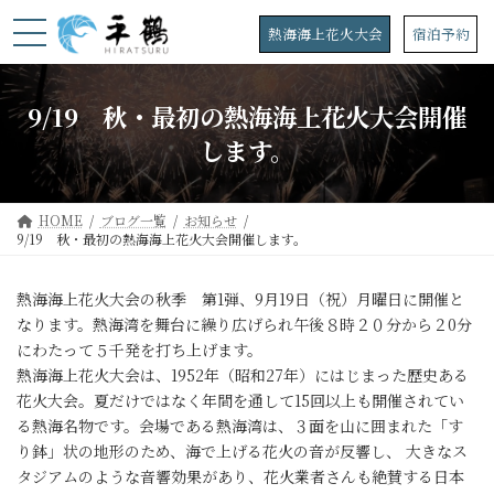
コ
ナ
ン
ビ
熱海海上花火大会
宿泊予約
テ
ゲ
ン
ー
ツ
シ
9/19 秋・最初の熱海海上花火大会開催
へ
ョ
ス
ン
します。
キ
に
ッ
移
プ
動
HOME
ブログ一覧
お知らせ
9/19 秋・最初の熱海海上花火大会開催します。
熱海海上花火大会の秋季 第1弾、9月19日（祝）月曜日に開催と
なります。熱海湾を舞台に繰り広げられ午後８時２０分から２0分
にわたって５千発を打ち上げます。
熱海海上花火大会は、1952年（昭和27年）にはじまった歴史ある
花火大会。夏だけではなく年間を通して15回以上も開催されてい
る熱海名物です。会場である熱海湾は、３面を山に囲まれた「す
り鉢」状の地形のため、海で上げる花火の音が反響し、 大きなス
タジアムのような音響効果があり、花火業者さんも絶賛する日本