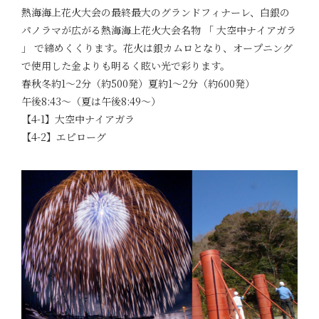
熱海海上花火大会の最終最大のグランドフィナーレ、白銀の
パノラマが広がる熱海海上花火大会名物 「 大空中ナイアガラ
」 で締めくくります。花火は銀カムロとなり、オープニング
で使用した金よりも明るく眩い光で彩ります。
春秋冬約1～2分（約500発）夏約1～2分（約600発）
午後8:43～（夏は午後8:49～）
【4-1】大空中ナイアガラ
【4-2】エピローグ