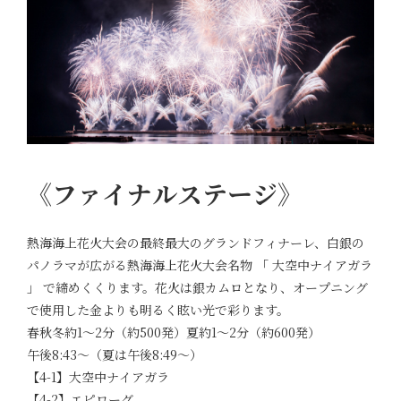
《ファイナルステージ》
熱海海上花火大会の最終最大のグランドフィナーレ、白銀の
パノラマが広がる熱海海上花火大会名物 「 大空中ナイアガラ
」 で締めくくります。花火は銀カムロとなり、オープニング
で使用した金よりも明るく眩い光で彩ります。
春秋冬約1～2分（約500発）夏約1～2分（約600発）
午後8:43～（夏は午後8:49～）
【4-1】大空中ナイアガラ
【4-2】エピローグ