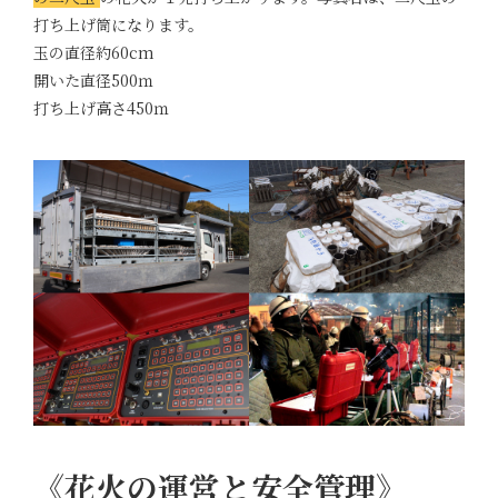
打ち上げ筒になります。
玉の直径約60cm
開いた直径500ｍ
打ち上げ高さ450ｍ
《花火の運営と安全管理》