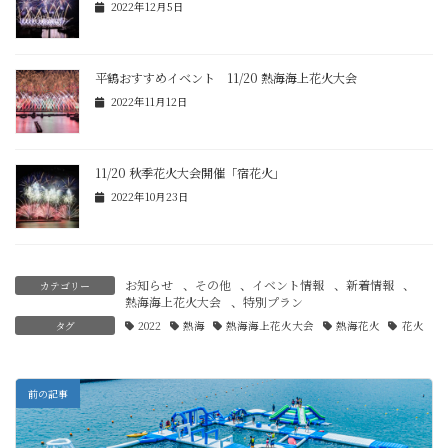
2022年12月5日
平鶴おすすめイベント 11/20 熱海海上花火大会
2022年11月12日
11/20 秋季花火大会開催「宿花火」
2022年10月23日
お知らせ
、
その他
、
イベント情報
、
新着情報
、
カテゴリー
熱海海上花火大会
、
特別プラン
タグ
2022
熱海
熱海海上花火大会
熱海花火
花火
前の記事