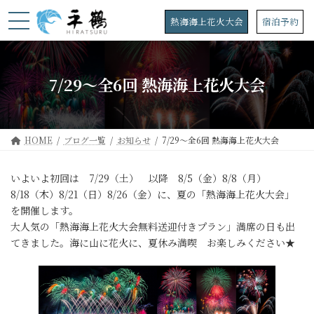
コ
ナ
ン
ビ
熱海海上花火大会
宿泊予約
テ
ゲ
ン
ー
ツ
シ
へ
ョ
7/29～全6回 熱海海上花火大会
ス
ン
キ
に
ッ
移
プ
動
HOME
ブログ一覧
お知らせ
7/29～全6回 熱海海上花火大会
いよいよ初回は 7/29（土） 以降 8/5（金）8/8（月）
8/18（木）8/21（日）8/26（金）に、夏の「熱海海上花火大会」
を開催します。
大人気の「熱海海上花火大会無料送迎付きプラン」満席の日も出
てきました。海に山に花火に、夏休み満喫 お楽しみください★