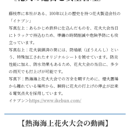
藤枝市に本社がある、100年以上の歴史を持つ花火製造会社の
「イケブン」
写真左上：あらかじめ鉄枠に仕込んだものを、花火大会当日
にトラックで持込むため、準備の時間削減や危険予防にも役
立っています。
写真右上：花火装鎮済の筒には、防焔紙（ぼうえんし）とい
う、特殊加工されたオリジナルシートを被せています。防炎
性能に加え、防水効果もあるため、花火大会の当日に、多少
の雨天でも打上げが可能です。
写真下：熱海海上花火大会での万全を期すために、煙火置場
から離れている場所から、瞬時に花火の打上げの停止が出来
る電気点火を採用しています。
イケブン＞
https://www.ikebun.com/
【熱海海上花火大会の動画】