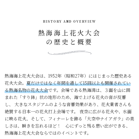
HISTORY AND OVERVIEW
熱海海上花火大会
の歴史と概要
熱海海上花火大会は、1952年（昭和27年）にはじまった歴史ある
花火大会。
夏だけではなく年間を通して15回以上も開催されてい
る熱海名物の花火大会
です。会場である熱海湾は、３面を山に囲
まれた「すり鉢」状の地形のため、海で上げる花火の音が反響
し、 大きなスタジアムのような音響効果があり、花火業者さんも
絶賛する日本一の花火打上会場です。 夜空に広がる花火や、水面
に映る花火、そして、フィナーレを飾る「大空中ナイアガラ」の美
しさは、瞬きを忘れるほど！ 心にずっと残る思い出ができる、
熱海海上花火大会ならではのイベントです。