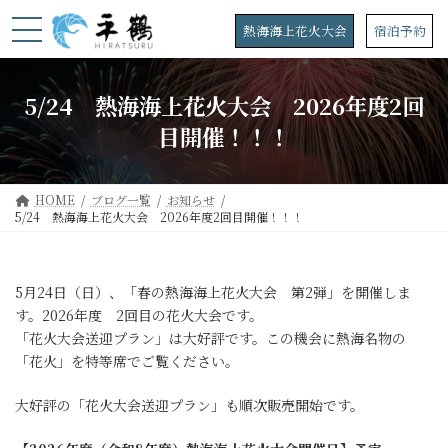
コ
ナ
ン
ビ
熱海海上花火大会
宿泊予約
テ
ゲ
ン
ー
ツ
シ
5/24 熱海海上花火大会 2026年度2回
へ
ョ
ス
ン
目開催！！！
キ
に
ッ
移
プ
動
HOME
ブログ一覧
お知らせ
5/24 熱海海上花火大会 2026年度2回目開催！！！
5月24日（日）、「春の熱海海上花火大会 第2弾」を開催しま
す。2026年度 2回目の花火大会です。
「花火大会送迎プラン」は大好評です。この機会に熱海名物の
「花火」を特等席でご覧ください。
大好評の「花火大会送迎プラン」も順次販売開始です。