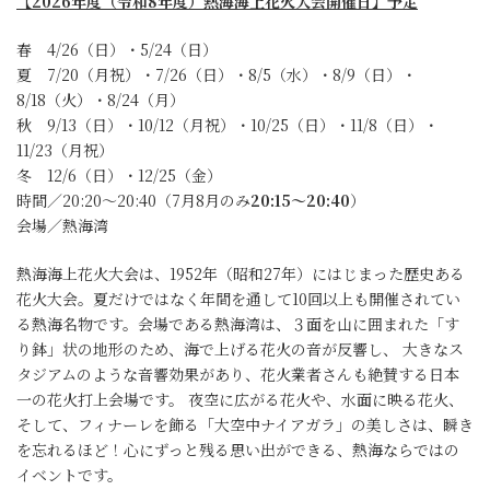
【2026年度（令和8年度）熱海海上花火大会開催日】予定
春 4/26（日）・5/24（日）
夏 7/20（月祝）・7/26（日）・8/5（水）・8/9（日）・
8/18（火）・8/24（月）
秋 9/13（日）・10/12（月祝）・10/25（日）・11/8（日）・
11/23（月祝）
冬 12/6（日）・12/25（金）
時間／20:20～20:40（7月8月のみ
20:15～20:40
）
会場／熱海湾
熱海海上花火大会は、1952年（昭和27年）にはじまった歴史ある
花火大会。夏だけではなく年間を通して10回以上も開催されてい
る熱海名物です。会場である熱海湾は、３面を山に囲まれた「す
り鉢」状の地形のため、海で上げる花火の音が反響し、 大きなス
タジアムのような音響効果があり、花火業者さんも絶賛する日本
一の花火打上会場です。 夜空に広がる花火や、水面に映る花火、
そして、フィナーレを飾る「大空中ナイアガラ」の美しさは、瞬き
を忘れるほど！心にずっと残る思い出ができる、熱海ならではの
イベントです。