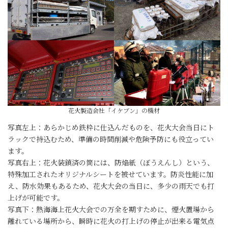
花火製造会社「イケブン」の機材
写真左上：あらかじめ鉄枠に仕込んだものを、花火大会当日にト
ラックで持込むため、準備の時間削減や危険予防にも役立ってい
ます。
写真右上：花火装鎮済の筒には、防焔紙（ぼうえんし）という、
特殊加工されたオリジナルシートを被せています。防炎性能に加
え、防水効果もあるため、花火大会の当日に、多少の雨天でも打
上げが可能です。
写真下：熱海海上花火大会での万全を期すために、煙火置場から
離れている場所から、瞬時に花火の打上げの停止が出来る電気点