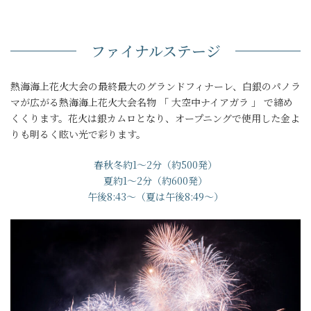
ファイナルステージ
熱海海上花火大会の最終最大のグランドフィナーレ、白銀のパノラ
マが広がる熱海海上花火大会名物 「 大空中ナイアガラ 」 で締め
くくります。花火は銀カムロとなり、オープニングで使用した金よ
りも明るく眩い光で彩ります。
春秋冬約1～2分（約500発）
夏約1～2分（約600発）
午後8:43～（夏は午後8:49～）