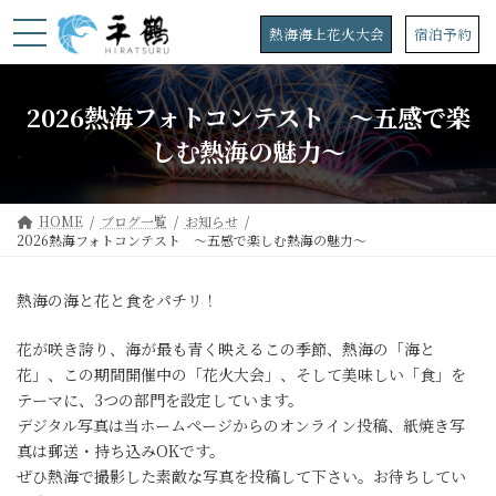
コ
ナ
ン
ビ
熱海海上花火大会
宿泊予約
テ
ゲ
ン
ー
ツ
シ
2026熱海フォトコンテスト ～五感で楽
へ
ョ
ス
ン
しむ熱海の魅力～
キ
に
ッ
移
プ
動
HOME
ブログ一覧
お知らせ
2026熱海フォトコンテスト ～五感で楽しむ熱海の魅力～
熱海の海と花と食をパチリ！
花が咲き誇り、海が最も青く映えるこの季節、熱海の「海と
花」、この期間開催中の「花火大会」、そして美味しい「食」を
テーマに、3つの部門を設定しています。
デジタル写真は当ホームページからのオンライン投稿、紙焼き写
真は郵送・持ち込みOKです。
ぜひ熱海で撮影した素敵な写真を投稿して下さい。お待ちしてい