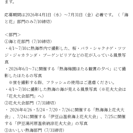
ます。
応募期間は2026年4月1日（水）～7月31日（金）必着です。（「海
と花」部門のみ7/10締切）
＜部門＞
①海と花部門（7/10締切）
・4/1～7/10に熱海市内で撮影した、桜・バラ・シャクナゲ・ツツ
ジ・ジャカランダ・ ブーゲンビリアなどの花が入っている風景写
真
・2026年6/1～7に開催する「熱海梅園ほたる観賞の夕べ」にて撮
影したほたるの写真
※蛍を撮影する際、フラッシュの使用はご遠慮ください。
・4/1～7/10に撮影した熱海の海が見える風景写真（※花火大会は
「花火大会部門」へ）
②花火大会部門（7/31締切）
・ 2026年4/26・5/24・7/20・7/26に開催する「熱海海上花火大
会」、7/24に開催する「伊豆山温泉海上花火大会」、7/25に開催
する「伊豆湯河原温泉納涼花火大会」の写真
③おいしい熱海部門（7/31締切）