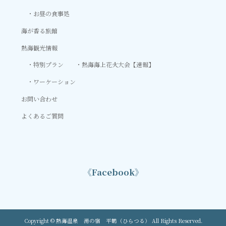
お昼の食事処
海が香る旅館
熱海観光情報
特別プラン
熱海海上花火大会【速報】
ワーケーション
お問い合わせ
よくあるご質問
《Facebook》
Copyright © 熱海温泉 湯の宿 平鶴（ひらつる） All Rights Reserved.