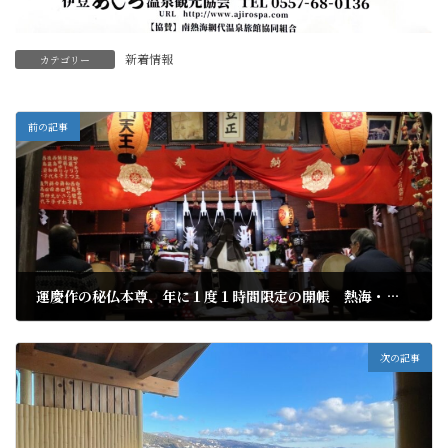
新着情報
カテゴリー
前の記事
運慶作の秘仏本尊、年に１度１時間限定の開帳 熱海・小山毘沙門堂
2022年1月4日
次の記事