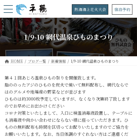
コ
ナ
ン
ビ
熱海海上花火大会
宿泊予約
テ
ゲ
ン
ー
ツ
シ
へ
ョ
1/9-10 網代温泉ひものまつり
ス
ン
キ
に
ッ
移
プ
動
HOME
ブログ一覧
新着情報
1/9-10 網代温泉ひものまつり
第４１回あじろ温泉ひもの祭りを開催致します。
脂ののったアジのひものを炭火で焼いて無料配布し、網代ならで
はのグルメや地場産の野菜などが並びます
ひものは約3000枚予定していますが、なくなり次第終了致します
のでお早めにお出かけください
コロナ対策といたしまして、入口に検温消毒液設置し、テーブルに
も消毒液や向かい合わせにならない様に座っていただきます。ひ
ものの無料配布も時間を区切ってお配りいたしますのでご協力を
お願いいたします。なお、当日体調のすぐれない方はご遠慮くだ