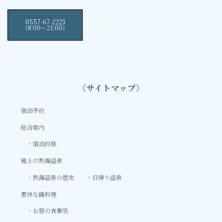
0557-67-2221
（8:00〜21:00）
《サイトマップ》
宿泊予約
総合案内
宿泊約款
極上の熱海温泉
熱海温泉の歴史
日帰り温泉
豪快な磯料理
お昼の食事処