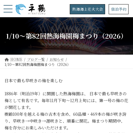
コ
ナ
ン
ビ
熱海海上花火大会
宿泊予約
テ
ゲ
ン
ー
ツ
シ
へ
ョ
1/10～第82回熱海梅園梅まつり（2026）
ス
ン
キ
に
ッ
移
プ
動
HOME
ブログ一覧
お知らせ
1/10～第82回熱海梅園梅まつり（2026）
日本で最も早咲きの梅を楽しむ
1886年（明治19年）に開園した熱海梅園は、 日本で最も早咲きの
梅として有名です。毎年11月下旬～12月上旬には、第一号の梅の花
が開花します。
樹齢100年を越える梅の古木を含め、60品種・469本の梅が咲き誇
り、早咲き→中咲き→遅咲きと、順番に開花。梅まつり期間中、
梅を存分にお楽しみいただけます。