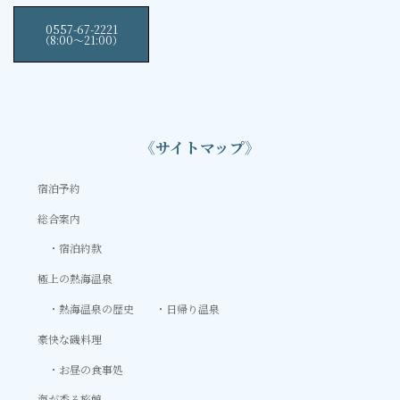
0557-67-2221
（8:00〜21:00）
《サイトマップ》
宿泊予約
総合案内
宿泊約款
極上の熱海温泉
熱海温泉の歴史
日帰り温泉
豪快な磯料理
お昼の食事処
海が香る旅館