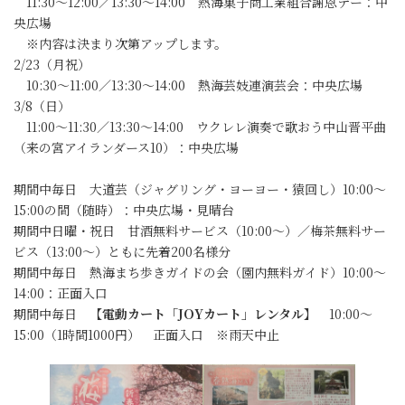
11:30～12:00／13:30～14:00 熱海菓子商工業組合謝恩デー：中
央広場
※内容は決まり次第アップします。
2/23（月祝）
10:30～11:00／13:30～14:00 熱海芸妓連演芸会：中央広場
3/8（日）
11:00～11:30／13:30～14:00 ウクレレ演奏で歌おう中山晋平曲
（来の宮アイランダース10）：中央広場
期間中毎日 大道芸（ジャグリング・ヨーヨー・猿回し）10:00～
15:00の間（随時）：中央広場・見晴台
期間中日曜・祝日 甘酒無料サービス（10:00～）／梅茶無料サー
ビス（13:00～）ともに先着200名様分
期間中毎日 熱海まち歩きガイドの会（園内無料ガイド）10:00～
14:00：正面入口
期間中毎日
【電動カート「JOYカート」レンタル】
10:00～
15:00（1時間1000円） 正面入口 ※雨天中止