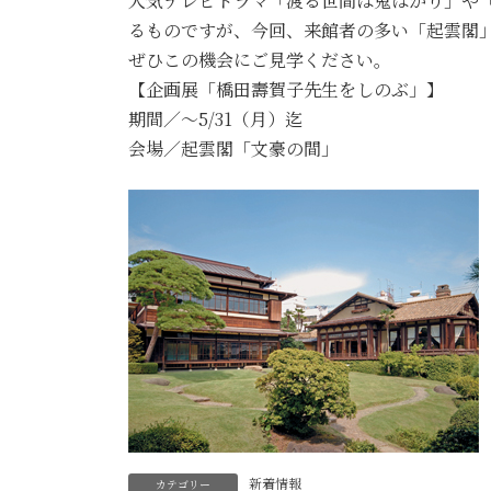
人気テレビドラマ「渡る世間は鬼ばかり」や
るものですが、今回、来館者の多い「起雲閣
ぜひこの機会にご見学ください。
【企画展「橋田壽賀子先生をしのぶ」】
期間／～5/31（月）迄
会場／起雲閣「文豪の間」
新着情報
カテゴリー