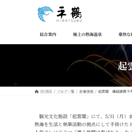
コ
ナ
ン
ビ
テ
ゲ
ン
ー
ツ
シ
総合案内
極上の熱海温泉
豪快な
へ
ョ
ス
ン
キ
に
ッ
移
起
プ
動
HOME
ブログ一覧
新着情報
起雲閣 橋田壽賀子
観光文化施設「起雲閣」にて、5/31（月）
熱海を生活と執筆活動の拠点にして手掛けた