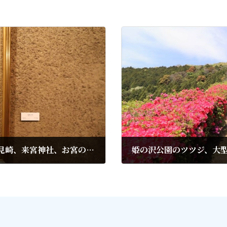
木彫の巨匠、澤田政廣が描く油彩画展 魚見崎、来宮神社、お宮の松など
2021年4月27日