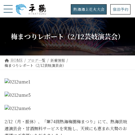
コ
ナ
ン
ビ
熱海海上花火大会
宿泊予約
テ
ゲ
ン
ー
ツ
シ
へ
ョ
梅まつりレポート（2/12芸妓演芸会）
ス
ン
キ
に
ッ
移
プ
動
HOME
ブログ一覧
新着情報
梅まつりレポート（2/12芸妓演芸会）
2/12（月・振休）、「第74回熱海梅園梅まつり」にて、熱海芸妓
連演芸会・甘酒無料サービスを実施し、天候にも恵まれ大勢のお