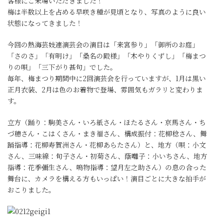
客様にご来場いただきました！
梅は半数以上を占める早咲き種が見頃となり、写真のように良い
状態になってきました！
今回の熱海芸妓連演芸会の演目は「来宮参り」「御所のお庭」
「さのさ」「有明け」「桑名の殿様」「木やりくずし」「梅まつ
りの唄」「三下がり甚句」でした。
毎年、梅まつり期間中に2回演芸会を行っていますが、1月は黒い
正月衣装、2月は色のお着物で登場、雰囲気もガラリと変わりま
す。
立方（踊り：駒美さん・いろ紙さん・ほたるさん・京馬さん・ち
づ穂さん・こはくさん・まき福さん、構成振付：花柳稔さん、舞
踊指導：花柳寿賀洲さん・花柳あらたさん）と、地方（唄：小文
さん、三味線：旬子さん・初菊さん、蔭囃子：小いちさん、地方
指導：花季彌生さん、鳴物指導：望月左之助さん）の息の合った
舞台に、カメラを構える方もいっぱい！演目ごとに大きな拍手が
おこりました。