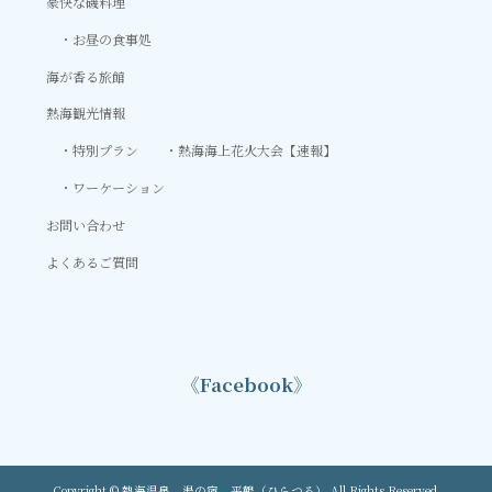
豪快な磯料理
お昼の食事処
海が香る旅館
熱海観光情報
特別プラン
熱海海上花火大会【速報】
ワーケーション
お問い合わせ
よくあるご質問
《Facebook》
Copyright © 熱海温泉 湯の宿 平鶴（ひらつる） All Rights Reserved.