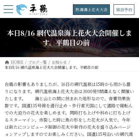
コ
ナ
ン
ビ
熱海海上花火大会
宿泊予約
テ
ゲ
ン
ー
ツ
シ
本日8/16 網代温泉海上花火大会開催しま
へ
ョ
ス
ン
す。平鶴目の前
キ
に
ッ
移
プ
動
HOME
ブログ一覧
お知らせ
本日8/16 網代温泉海上花火大会開催します。平鶴目の前
台風の影響もありましたが、16日の網代温泉は15時から雨から曇
りになります。網代温泉海上花火大会は3000発!!間違えなく開催い
たします。 海と山との間に挟まれた地形なので、音響効果抜
群です。国道135号線を通行止め・歩行者天国にして道路で寝転ん
での大迫力の花火を楽しめます。同時打ち上げや斜めに打ち上げ
るスターマイン、炸裂した時に魚の形をした花火が人気で、今年
は新たにコンピュータ制御の花火や新作の花火を盛り込みバージ
ョンアップしますのでお楽しみください。国道135号沿いの網代湾