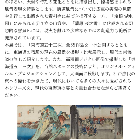
の移ろい、天候や時刻の変化とともに描き出し、臨場感あふれる
風景表現を特徴とします。街道風景については広重の実際の見聞
や先行して出版された資料等に基づき描写する一方、「箱根 湖水
図」にみられる切り立つ山容や、「蒲原 夜之雪」に代表される幻
想的な雪景色には、現実を離れた広重ならではの創造力も随所に
発揮されています。
本展では、「東海道五十三次」全55作品を一挙公開するととも
に、東海道の宿駅の現在の風景を撮影・比較展示し、現代の東海
道の旅もご紹介します。また、高精細デジタル画像で撮影した「東
海道五十三次」を、当館スタッフの技術により、オリジナル・フィ
ルム・プロジェクションとして、大画面に投影します。江戸庶民の
旅への憧れをかきたて、現代においても多くの人々に愛好される
本シリーズを、現代の東海道の姿とを重ね合わせながらご鑑賞く
ださい。