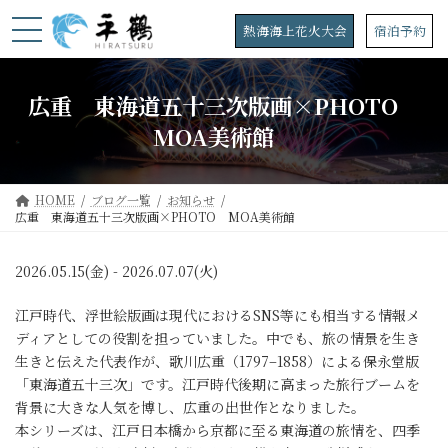
コ
ナ
ン
ビ
熱海海上花火大会
宿泊予約
テ
ゲ
ン
ー
ツ
シ
広重 東海道五十三次版画×PHOTO
へ
ョ
ス
ン
MOA美術館
キ
に
ッ
移
プ
動
HOME
ブログ一覧
お知らせ
広重 東海道五十三次版画×PHOTO MOA美術館
2026.05.15(金) - 2026.07.07(火)
江戸時代、浮世絵版画は現代におけるSNS等にも相当する情報メ
ディアとしての役割を担っていました。中でも、旅の情景を生き
生きと伝えた代表作が、歌川広重（1797–1858）による保永堂版
「東海道五十三次」です。江戸時代後期に高まった旅行ブームを
背景に大きな人気を博し、広重の出世作となりました。
本シリーズは、江戸日本橋から京都に至る東海道の旅情を、四季