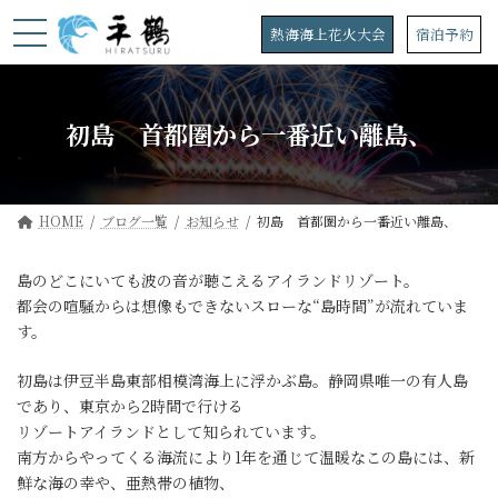
コ
ナ
ン
ビ
熱海海上花火大会
宿泊予約
テ
ゲ
ン
ー
ツ
シ
へ
ョ
初島 首都圏から一番近い離島、
ス
ン
キ
に
ッ
移
プ
動
HOME
ブログ一覧
お知らせ
初島 首都圏から一番近い離島、
島のどこにいても波の音が聴こえるアイランドリゾート。
都会の喧騒からは想像もできないスローな“島時間”が流れていま
す。
初島は伊豆半島東部相模湾海上に浮かぶ島。静岡県唯一の有人島
であり、東京から2時間で行ける
リゾートアイランドとして知られています。
南方からやってくる海流により1年を通じて温暖なこの島には、新
鮮な海の幸や、亜熱帯の植物、