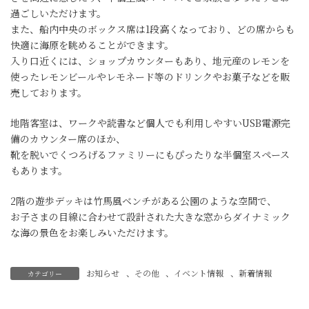
過ごしいただけます。
また、船内中央のボックス席は1段高くなっており、どの席からも
快適に海原を眺めることができます。
入り口近くには、ショップカウンターもあり、地元産のレモンを
使ったレモンビールやレモネード等のドリンクやお菓子などを販
売しております。
地階客室は、ワークや読書など個人でも利用しやすいUSB電源完
備のカウンター席のほか、
靴を脱いでくつろげるファミリーにもぴったりな半個室スペース
もあります。
2階の遊歩デッキは竹馬風ベンチがある公園のような空間で、
お子さまの目線に合わせて設計された大きな窓からダイナミック
な海の景色をお楽しみいただけます。
お知らせ
、
その他
、
イベント情報
、
新着情報
カテゴリー