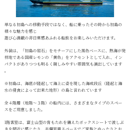
単なる初島への移動手段ではなく、船に乗ったその時から初島の
様々な魅力を感じ
遊び心満載の非日常感あふれる船旅をお楽しみいただけます。
外装は、「初島の岩石」をモチーフにした黒色ベースに、熱海が発
祥地である国産レモンの「黄色」をアクセントとして入れ、イン
パクトがありつつも明るく親しみやすい雰囲気も演出しています
。
※初島は、海底が隆起して海上に姿を現した海成段丘（隆起と海
水の侵食によって出来た地形）の島と言われています
全４階層（地階～３階）の船内には、さまざまなタイプのスペー
スをご用意しました。
1階客室は、富士山型の背もたれを備えたボックスシートで波しぶ
きを間近に感じたり、半個室風スペースでご家族とゆったりとお