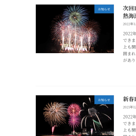
次回
お知らせ
熱海
2022年
202
できま
上も開
囲まれ
があり
新春
お知らせ
2021年1
202
できま
上も開