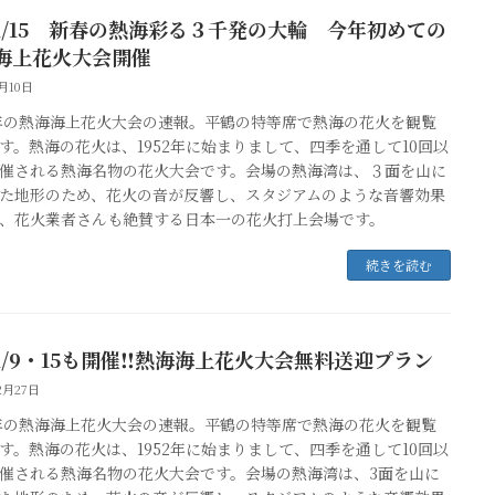
1/15 新春の熱海彩る３千発の大輪 今年初めての
海上花火大会開催
1月10日
2年の熱海海上花火大会の速報。平鶴の特等席で熱海の花火を観覧
す。熱海の花火は、1952年に始まりまして、四季を通して10回以
催される熱海名物の花火大会です。会場の熱海湾は、３面を山に
た地形のため、花火の音が反響し、スタジアムのような音響効果
、花火業者さんも絶賛する日本一の花火打上会場です。
続きを読む
1/9・15も開催‼熱海海上花火大会無料送迎プラン
2月27日
2年の熱海海上花火大会の速報。平鶴の特等席で熱海の花火を観覧
す。熱海の花火は、1952年に始まりまして、四季を通して10回以
催される熱海名物の花火大会です。会場の熱海湾は、3面を山に