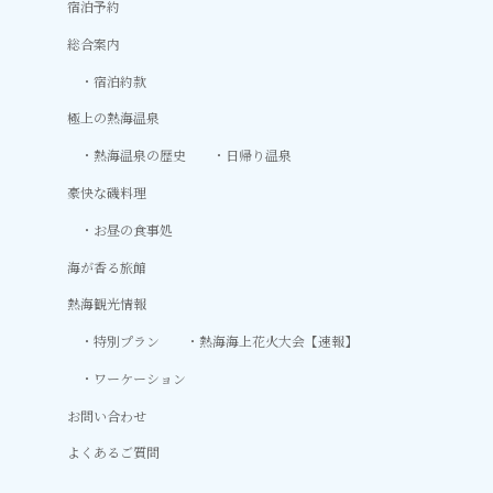
宿泊予約
総合案内
宿泊約款
極上の熱海温泉
熱海温泉の歴史
日帰り温泉
豪快な磯料理
お昼の食事処
海が香る旅館
熱海観光情報
特別プラン
熱海海上花火大会【速報】
ワーケーション
お問い合わせ
よくあるご質問