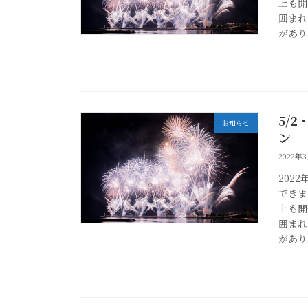
上も開
囲まれ
があり
5/
お知らせ
ン
2022年
202
できま
上も開
囲まれ
があり