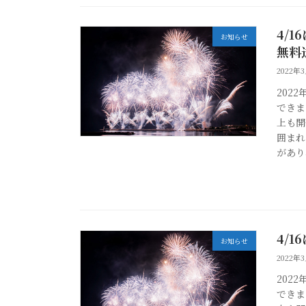
4/
お知らせ
無料
2022年
202
できま
上も開
囲まれ
があり
4/
お知らせ
2022年
202
できま