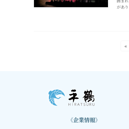
囲まれ
があり
投
«
稿
の
ペ
ー
ジ
送
《企業情報》
り