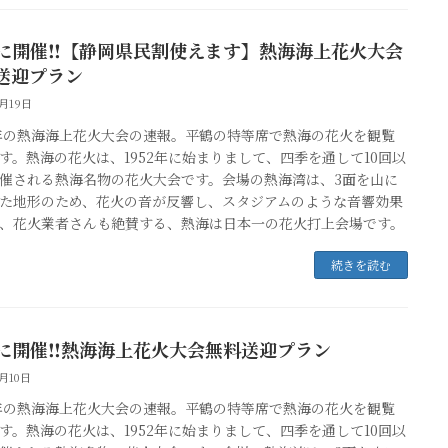
16に開催‼【静岡県民割使えます】熱海海上花火大会
送迎プラン
3月19日
2年の熱海海上花火大会の速報。平鶴の特等席で熱海の花火を観覧
す。熱海の花火は、1952年に始まりまして、四季を通して10回以
催される熱海名物の花火大会です。会場の熱海湾は、3面を山に
た地形のため、花火の音が反響し、スタジアムのような音響効果
、花火業者さんも絶賛する、熱海は日本一の花火打上会場です。
続きを読む
16に開催‼熱海海上花火大会無料送迎プラン
3月10日
2年の熱海海上花火大会の速報。平鶴の特等席で熱海の花火を観覧
す。熱海の花火は、1952年に始まりまして、四季を通して10回以