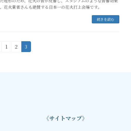
た地形のため、花火の音が反響し、スタジアムのような音響効果
、花火業者さんも絶賛する日本一の花火打上会場です。
続きを読む
固
固
固
1
2
3
定
定
定
ペ
ペ
ペ
ー
ー
ー
ジ
ジ
ジ
《サイトマップ》