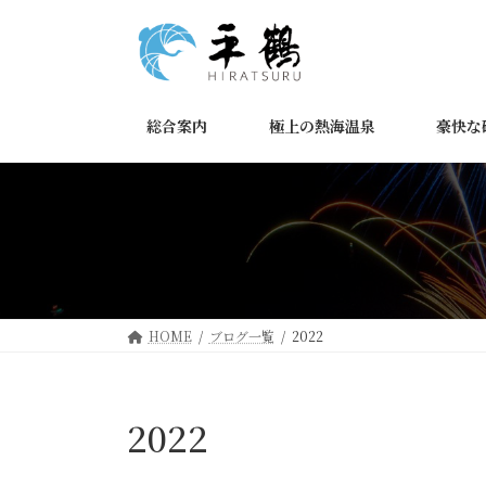
コ
ナ
ン
ビ
テ
ゲ
ン
ー
ツ
シ
総合案内
極上の熱海温泉
豪快な
へ
ョ
ス
ン
キ
に
ッ
移
プ
動
HOME
ブログ一覧
2022
2022