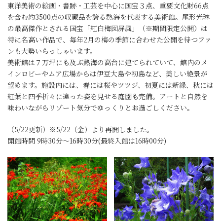
東洋美術の絵画・書跡・工芸を中心に国宝３点、重要文化財66点
を含む約3500点の収蔵品を誇る熱海を代表する美術館。尾形光琳
の最高傑作とされる国宝「紅白梅図屏風」（※期間限定公開）は
特に名高い作品で、毎年2月の梅の季節に合わせた公開を待つファ
ンも大勢いらっしゃいます。
美術館は７万坪にも及ぶ熱海の高台に建てられていて、館内のメ
インロビーやムア広場からは伊豆大島や初島など、美しい絶景が
望めます。施設内には、春には桜やツツジ、初夏には新緑、秋には
紅葉と四季折々に違った姿を見せる庭園も完備。アートと自然を
味わいながらリゾート気分でゆっくりとお過ごしください。
（5/22更新）※5/22（金）より再開しました。
開館時間 9時30分〜16時30分(最終入館は16時00分)