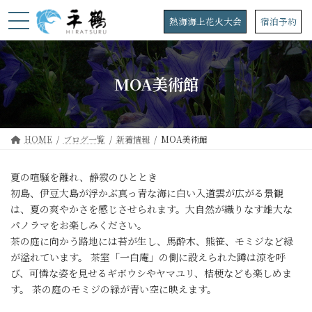
コ
ナ
ン
ビ
熱海海上花火大会
宿泊予約
テ
ゲ
ン
ー
ツ
シ
へ
ョ
MOA美術館
ス
ン
キ
に
ッ
移
プ
動
HOME
ブログ一覧
新着情報
MOA美術館
夏の喧騒を離れ、静寂のひととき
初島、伊豆大島が浮かぶ真っ青な海に白い入道雲が広がる景観
は、夏の爽やかさを感じさせられます。大自然が織りなす雄大な
パノラマをお楽しみください。
茶の庭に向かう路地には苔が生し、馬酔木、熊笹、モミジなど緑
が溢れています。 茶室「一白庵」の側に設えられた蹲は涼を呼
び、可憐な姿を見せるギボウシやヤマユリ、桔梗なども楽しめま
す。 茶の庭のモミジの緑が青い空に映えます。