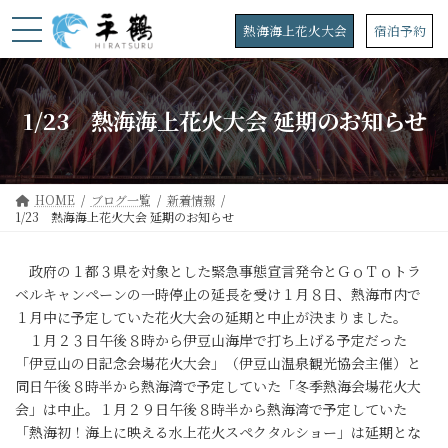
コ
ナ
ン
ビ
熱海海上花火大会
宿泊予約
テ
ゲ
ン
ー
ツ
シ
へ
ョ
1/23 熱海海上花火大会 延期のお知らせ
ス
ン
キ
に
ッ
移
プ
動
HOME
ブログ一覧
新着情報
1/23 熱海海上花火大会 延期のお知らせ
政府の１都３県を対象とした緊急事態宣言発令とＧｏＴｏトラ
ベルキャンペーンの一時停止の延長を受け１月８日、熱海市内で
１月中に予定していた花火大会の延期と中止が決まりました。
１月２３日午後８時から伊豆山海岸で打ち上げる予定だった
「伊豆山の日記念会場花火大会」（伊豆山温泉観光協会主催）と
同日午後８時半から熱海湾で予定していた「冬季熱海会場花火大
会」は中止。１月２９日午後８時半から熱海湾で予定していた
「熱海初！海上に映える水上花火スペクタルショー」は延期とな