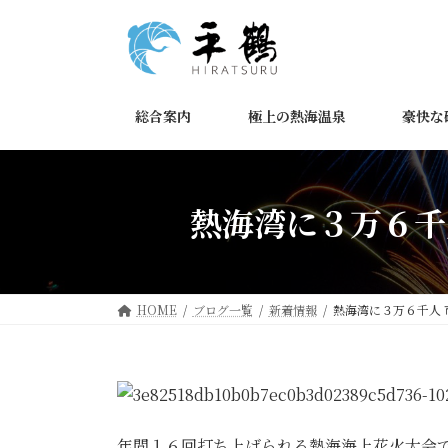
コ
ナ
ン
ビ
テ
ゲ
ン
ー
ツ
シ
総合案内
極上の熱海温泉
豪快な
へ
ョ
ス
ン
キ
に
ッ
移
熱海湾に３万６千
プ
動
HOME
ブログ一覧
新着情報
熱海湾に３万６千人
年間１６回打ち上げられる熱海海上花火大会