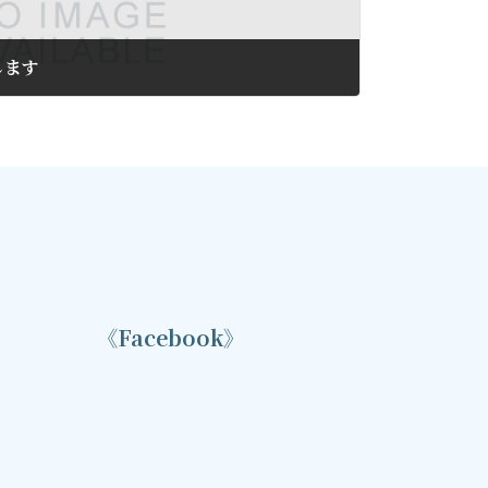
します
《Facebook》