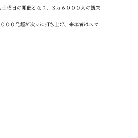
も土曜日の開催となり、３万６０００人の観衆
５０００発超が次々に打ち上げ、来場者はスマ