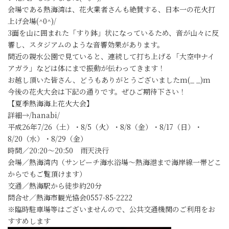
会場である熱海湾は、花火業者さんも絶賛する、日本一の花火打
上げ会場(^0^)/
3面を山に囲まれた「すり鉢」状になっているため、音が山々に反
響し、スタジアムのような音響効果があります。
間近の親水公園で見ていると、連続して打ち上げる「大空中ナイ
アガラ」などは体にまで振動が伝わってきます！
お越し頂いた皆さん、どうもありがとうございましたm(_ _)m
今後の花火大会は下記の通りです。ぜひご期待下さい！
【夏季熱海海上花火大会】
詳細→/hanabi/
平成26年7/26（土）・8/5（火）・8/8（金）・8/17（日）・
8/20（水）・8/29（金）
時間／20:20～20:50 雨天決行
会場／熱海湾内（サンビーチ海水浴場～熱海港まで海岸線一帯どこ
からでもご覧頂けます）
交通／熱海駅から徒歩約20分
問合せ／熱海市観光協会0557-85-2222
※臨時駐車場等はございませんので、公共交通機関のご利用をお
すすめします