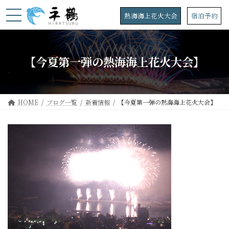
コ
ナ
ン
ビ
熱海海上花火大会
宿泊予約
テ
ゲ
ン
ー
ツ
シ
へ
ョ
【今夏第一弾の熱海海上花火大会】
ス
ン
キ
に
ッ
移
プ
動
HOME
ブログ一覧
新着情報
【今夏第一弾の熱海海上花火大会】