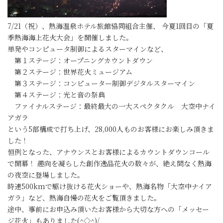
7/21（祝）、熱海温泉ホテル旅館協同組合主催、 今夏1回目の「夏
季熱海海上花火大会」を開催しました。
単発やコンピュータ制御によるスターマインなど、
第１ステージ：オープニングカウントダウン
第２ステージ：世界花火ミュージアム
第３ステージ：コンピューター制御デジタルスターマイン
第４ステージ：光と音の祭典
ファイナルステージ：最終最大の一大スペクタクル 大空中ナイ
アガラ
という5部構成で打ち上げ、28,000人ものお客様にお楽しみ頂きま
した！
恒例となった、アナウンスとお客様によるカウントダウンコール
で開幕！ 趣向を凝らした創作逸品花火の数々が、絶え間なく熱海
の夜空に登場しました。
時速500kmで駆け抜ける花火ショーや、熱海名物「大空中ナイア
ガラ」など、熱海自慢の花火をご覧頂きました。
途中、事前にお申込み頂いたお客様から大切な方への「メッセー
ジ花火」もありました(^◇^)/