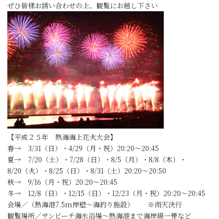
ぜひ皆様お誘い合わせの上、観覧にお越し下さい
【平成２５年 熱海海上花火大会】
春→ 3/31（日）・4/29（月・祝）20:20～20:45
夏→ 7/20（土）・7/28（日）・8/5（月）・8/8（木）・
8/20（火）・8/25（日）・8/31（土）20:20～20:50
秋→ 9/16（月・祝）20:20～20:45
冬→ 12/8（日）・12/15（日）・12/23（月・祝）20:20～20:45
会場／（熱海港7.5m岸壁～海釣り施設） ※雨天決行
観覧場所／サンビーチ海水浴場～熱海港まで海岸線一帯など