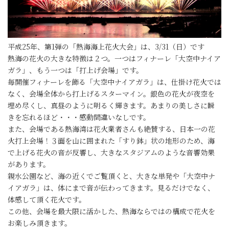
平成25年、第1弾の「熱海海上花火大会」は、3/31（日）です
熱海の花火の大きな特徴は２つ。一つはフィナーレ「大空中ナイア
ガラ」、もう一つは「打上げ会場」です。
毎開催フィナーレを飾る「大空中ナイアガラ」は、仕掛け花火では
なく、会場全体から打上げるスターマイン。銀色の花火が夜空を
埋め尽くし、真昼のように明るく輝きます。あまりの美しさに瞬
きを忘れるほど・・・感動間違いなしです。
また、会場である熱海湾は花火業者さんも絶賛する、日本一の花
火打上会場！３面を山に囲まれた「すり鉢」状の地形のため、海
で上げる花火の音が反響し、大きなスタジアムのような音響効果
があります。
親水公園など、海の近くでご覧頂くと、大きな単発や「大空中ナ
イアガラ」は、体にまで音が伝わってきます。見るだけでなく、
体感して頂く花火です。
この他、会場を最大限に活かした、熱海ならではの構成で花火を
お楽しみ頂きます。