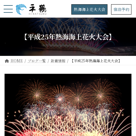
コ
ナ
ン
ビ
熱海海上花火大会
宿泊予約
テ
ゲ
ン
ー
ツ
シ
へ
ョ
【平成25年熱海海上花火大会】
ス
ン
キ
に
ッ
移
プ
動
HOME
ブログ一覧
新着情報
【平成25年熱海海上花火大会】