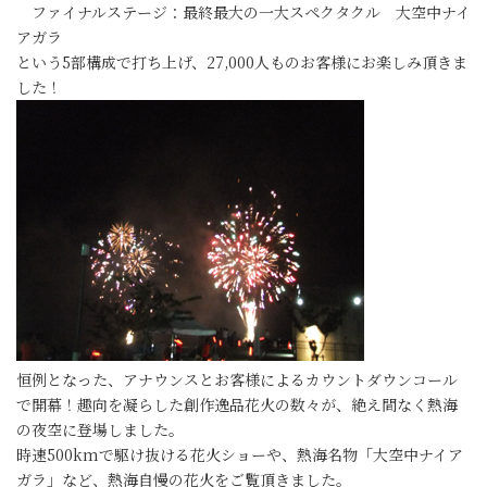
ファイナルステージ：最終最大の一大スペクタクル 大空中ナイ
アガラ
という5部構成で打ち上げ、27,000人ものお客様にお楽しみ頂きま
した！
恒例となった、アナウンスとお客様によるカウントダウンコール
で開幕！趣向を凝らした創作逸品花火の数々が、絶え間なく熱海
の夜空に登場しました。
時速500kmで駆け抜ける花火ショーや、熱海名物「大空中ナイア
ガラ」など、熱海自慢の花火をご覧頂きました。