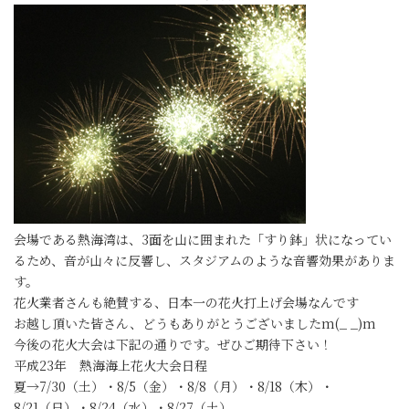
会場である熱海湾は、3面を山に囲まれた「すり鉢」状になってい
るため、音が山々に反響し、スタジアムのような音響効果がありま
す。
花火業者さんも絶賛する、日本一の花火打上げ会場なんです
お越し頂いた皆さん、どうもありがとうございましたm(_ _)m
今後の花火大会は下記の通りです。ぜひご期待下さい！
平成23年 熱海海上花火大会日程
夏→7/30（土）・8/5（金）・8/8（月）・8/18（木）・
8/21（日）・8/24（水）・8/27（土）