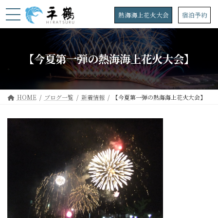
コ
ナ
ン
ビ
熱海海上花火大会
宿泊予約
テ
ゲ
ン
ー
ツ
シ
へ
ョ
【今夏第一弾の熱海海上花火大会】
ス
ン
キ
に
ッ
移
プ
動
HOME
ブログ一覧
新着情報
【今夏第一弾の熱海海上花火大会】