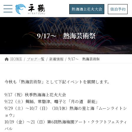
コ
ナ
ン
ビ
熱海海上花火大会
宿泊予約
テ
ゲ
ン
ー
ツ
シ
へ
ョ
9/17～ 熱海芸術祭
ス
ン
キ
に
ッ
移
プ
動
HOME
ブログ一覧
新着情報
9/17～ 熱海芸術祭
今秋も「熱海芸術祭」として下記イベントを展開します。
9/17（祝）秋季熱海海上花火大会
9/22（土）舞踊、常磐津、囃子と「月の道 薪能」
9/29（土）～10/7（日）（10/1休）熱海の星と海「ムーンライトシ
ョウ」
10/19（金）～21（日）第6回熱海梅園アート・クラフトフェスティ
バル