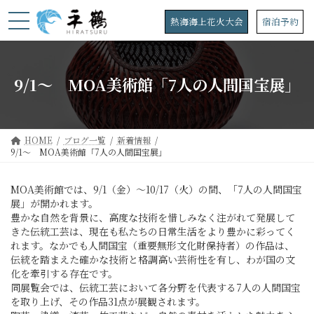
コ
ナ
ン
ビ
熱海海上花火大会
宿泊予約
テ
ゲ
ン
ー
ツ
シ
へ
ョ
9/1～ MOA美術館「7人の人間国宝展」
ス
ン
キ
に
ッ
移
プ
動
HOME
ブログ一覧
新着情報
9/1～ MOA美術館「7人の人間国宝展」
MOA美術館では、9/1（金）～10/17（火）の間、「7人の人間国宝
展」が開かれます。
豊かな自然を背景に、高度な技術を惜しみなく注がれて発展して
きた伝統工芸は、現在も私たちの日常生活をより豊かに彩ってく
れます。なかでも人間国宝（重要無形文化財保持者）の作品は、
伝統を踏まえた確かな技術と格調高い芸術性を有し、わが国の文
化を牽引する存在です。
同展覧会では、伝統工芸において各分野を代表する7人の人間国宝
を取り上げ、その作品31点が展観されます。