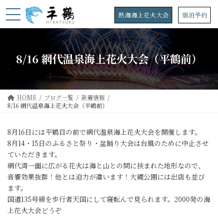
コ
ナ
ン
ビ
熱海海上花火大会
宿泊予約
テ
ゲ
ン
ー
ツ
シ
へ
ョ
8/16 網代温泉海上花火大会（平鶴前）
ス
ン
キ
に
ッ
移
プ
動
HOME
ブログ一覧
新着情報
8/16 網代温泉海上花火大会（平鶴前）
8月16日には平鶴目の前で網代温泉海上花火大会を開催します。
8月14・15日のふるさと祭り・盆踊り大会は台風のために中止させ
ていただきます。
網代湾一面に広がる花火は海と山との間に挟まれた地形なので、
音響効果抜群！他とは迫力が違います！大縄公園には出店も並び
ます。
国道135号線を歩行者天国にして寝転んで見られます。2000発の海
上花火大会どうぞ