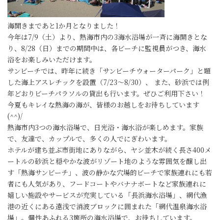
海開きまであと1か月となりました！
今年は7/9（土）より、熱海市内の3海水浴場が一斉に海開きとな
り、8/28（日）までの期間中は、各ビーチに監視員がつき、海水
浴をお楽しみいただけます。
サンビーチでは、昨年に続き「サンビーチウォーターパーク」と題
した海上アスレチックを設置（7/23～8/30）、 また、砂浜では例
年どおりビーチパラソルの貸出も行います。ぜひご利用下さい！
今夏もキレイな熱海の海が、皆様のお越しをお待ちしています
(^^)/
熱海市内3つの海水浴場で、日光浴・海水浴が楽しめます。家族
で、友達で、カップルで、多くの人でにぎわいます。
ホテルが建ち並ぶ市街地にありながら、ヤシ並木が続く長さ400メ
ートルの砂浜と穏やかな波がリゾート地のような雰囲気を醸し出
す「熱海サンビーチ」、波の静かな穴場的ビーチで家族連れにも若
者にも人気があり、フードコートやバナナボートなど家族連れに
嬉しい施設やサービスが充実している「長浜海水浴場」、網代漁
港の近くにある遠浅で消波ブロックに囲まれた「網代温泉海水浴
場」。個性あふれる3箇所の海水浴場で、お待ちしています。