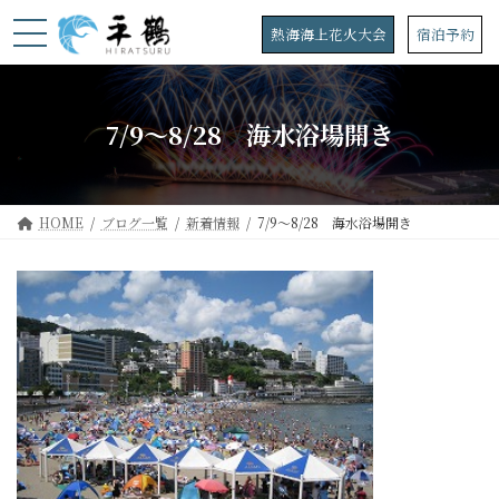
コ
ナ
ン
ビ
熱海海上花火大会
宿泊予約
テ
ゲ
ン
ー
ツ
シ
へ
ョ
7/9～8/28 海水浴場開き
ス
ン
キ
に
ッ
移
プ
動
HOME
ブログ一覧
新着情報
7/9～8/28 海水浴場開き