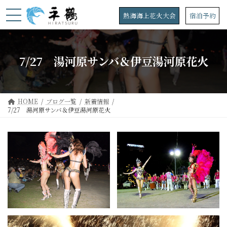
コ
ナ
ン
ビ
熱海海上花火大会
宿泊予約
テ
ゲ
ン
ー
ツ
シ
へ
ョ
7/27 湯河原サンバ＆伊豆湯河原花火
ス
ン
キ
に
ッ
移
プ
動
HOME
ブログ一覧
新着情報
7/27 湯河原サンバ＆伊豆湯河原花火