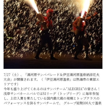
7/27（土）、「湯河原サンバパレード＆伊豆湯河原温泉納涼花火
大会」が開催されます。（「伊豆湯河原温泉」は熱海市の東部エ
リアです）
今年も盛り上げてくれるのはサンバチーム“ALEGRIA”の皆さん！
浅草サンバカーニバルではS1リーグ（トップリーグ）に毎年参加
し、上位入賞を果たしている国内最大級の規模とトップクラスの
パフォーマンスを誇るサンバチームで、 グループ総勢100人で温泉