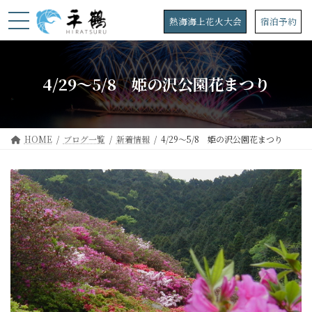
コ
ナ
ン
ビ
熱海海上花火大会
宿泊予約
テ
ゲ
ン
ー
ツ
シ
へ
ョ
4/29～5/8 姫の沢公園花まつり
ス
ン
キ
に
ッ
移
プ
動
HOME
ブログ一覧
新着情報
4/29～5/8 姫の沢公園花まつり