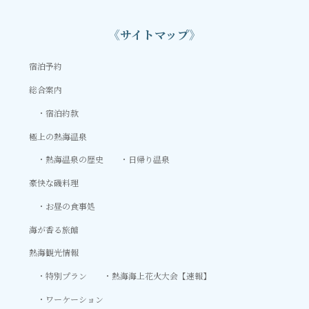
《サイトマップ》
宿泊予約
総合案内
宿泊約款
極上の熱海温泉
熱海温泉の歴史
日帰り温泉
豪快な磯料理
お昼の食事処
海が香る旅館
熱海観光情報
特別プラン
熱海海上花火大会【速報】
ワーケーション