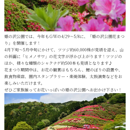
姫の沢公園では、今年もＧＷの4/29～5/8に、「姫の沢公園花まつ
り」を開催します！
4月下旬～5月中旬にかけて、ツツジ約60,000株が見頃を迎え、山
の斜面に「ヒメノサワ」の花文字が浮かび上がります！ツツジの
ほか、様々な種類のシャクナゲ約500本も見頃となります♪
花まつり期間中は、お花の観賞はもちろん、鯉のぼりの設置や、
飲食物産店、園内スタンプラリー・楽焼体験、太鼓演奏などをお
楽しみいただけます。
ぜひご家族揃ってお花いっぱいの姫の沢公園へお出かけ下さい！