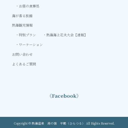
お昼の食事処
海が香る旅館
熱海観光情報
特別プラン
熱海海上花火大会【速報】
ワーケーション
お問い合わせ
よくあるご質問
《Facebook》
Copyright © 熱海温泉 湯の宿 平鶴（ひらつる） All Rights Reserved.