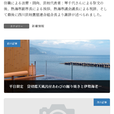
住職による法要・回向、芸妓代表者：琴千代さんによる祭文の
後、熱海市副市長による挨拶、熱海市議会議長による祝辞、そし
て最後に西川芸妓置屋連合組合長より謝辞が述べられました。
新着情報
カテゴリー
前の記事
平日限定 貸切露天風呂付あわびの踊り焼きと伊勢海老お作り付プラン
2019年4月23日
次の記事