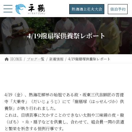
コ
ナ
ン
ビ
熱海海上花火大会
宿泊予約
テ
ゲ
ン
ー
ツ
シ
へ
ョ
4/19撥扇塚供養祭レポート
ス
ン
キ
に
ッ
移
プ
動
HOME
ブログ一覧
新着情報
4/19撥扇塚供養祭レポート
4/19（金）、熱海花柳界の始祖である故・坂東三代吉師匠の菩提
寺「大乗寺」（だいじょうじ）にて「撥扇塚（はっせんづか）供
養祭」が執り行われました。
これは、日頃芸事に欠かすことのできない太鼓や三味線の皮・撥
（ばち）・糸・扇子などを供養し、合わせて、組合員一同の芸道
と繁栄を祈念する恒例行事です。