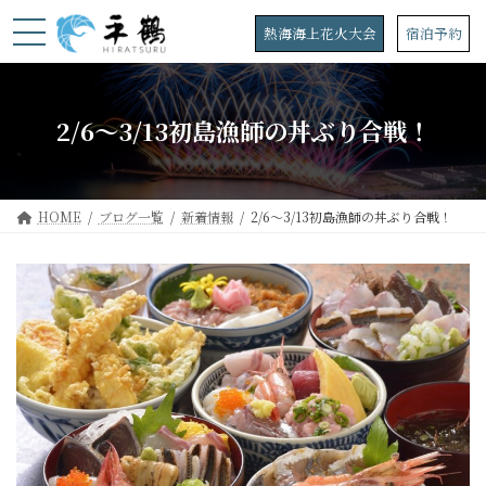
コ
ナ
ン
ビ
熱海海上花火大会
宿泊予約
テ
ゲ
ン
ー
ツ
シ
へ
ョ
2/6～3/13初島漁師の丼ぶり合戦！
ス
ン
キ
に
ッ
移
プ
動
HOME
ブログ一覧
新着情報
2/6～3/13初島漁師の丼ぶり合戦！