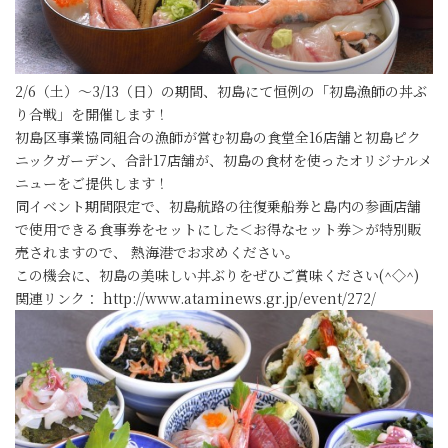
2/6（土）～3/13（日）の期間、初島にて恒例の「初島漁師の丼ぶ
り合戦」を開催します！
初島区事業協同組合の漁師が営む初島の食堂全16店舗と初島ピク
ニックガーデン、合計17店舗が、初島の食材を使ったオリジナルメ
ニューをご提供します！
同イベント期間限定で、初島航路の往復乗船券と島内の参画店舗
で使用できる食事券をセットにした＜お得なセット券＞が特別販
売されますので、 熱海港でお求めください。
この機会に、初島の美味しい丼ぶりをぜひご賞味ください(^◇^)
関連リンク： http://www.ataminews.gr.jp/event/272/