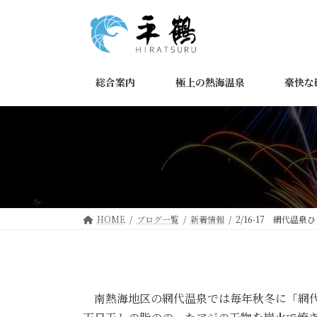
コ
ナ
ン
ビ
テ
ゲ
ン
ー
ツ
シ
総合案内
極上の熱海温泉
豪快な
へ
ョ
ス
ン
キ
に
ッ
移
プ
動
HOME
ブログ一覧
新着情報
2/16-17 網代温泉
南熱海地区の網代温泉では毎年秋冬に「網代