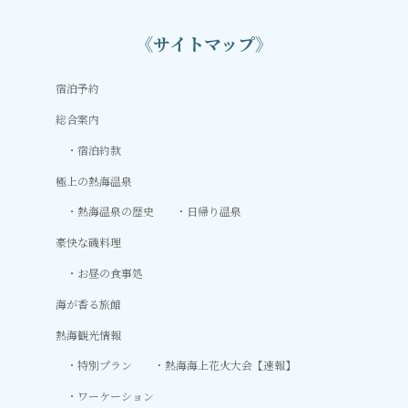
《サイトマップ》
宿泊予約
総合案内
宿泊約款
極上の熱海温泉
熱海温泉の歴史
日帰り温泉
豪快な磯料理
お昼の食事処
海が香る旅館
熱海観光情報
特別プラン
熱海海上花火大会【速報】
ワーケーション