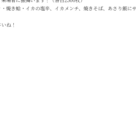
来場者に振舞います！（各日2500枚）
き・焼き蛤・イカの塩辛、イカメンチ、焼きそば、あさり飯に
さいね！