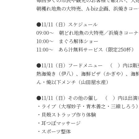
毎回多くの市民や観光のお客様で賑わい、大
朝穫れ地魚の大特売、A-biz企画、浜焼き
●11/11（日）スケジュール
09:00～ 朝どれ地魚の大特売／浜焼きコーナ
10:00～ まぐろ解体ショー
11:00～ あら汁無料サービス（限定250杯）
●11/11（日）フードメニュー （ ）内は
熱海焼き（伊八）、海鮮ピザ（かぎや）、海
ん・焼以下メンチ（山田屋水産）
●11/11（日）その他の催し （ ）内は出演
・ライブ（大塚妙子・青木善之・三線しろう
・貝殻ストラップ作り体験
・耳つぼマッサージ
・スポーツ整体