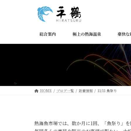
コ
ナ
ン
ビ
テ
ゲ
ン
ー
ツ
シ
総合案内
極上の熱海温泉
豪快な
へ
ョ
ス
ン
キ
に
ッ
移
プ
動
HOME
ブログ一覧
新着情報
11/11 魚祭り
熱海魚市場では、数か月に1回、「魚祭り」を