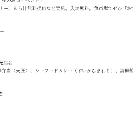
好評のお魚イベント！
コーナー、あら汁無料提供など実施。入場無料。魚市場でぜひ「
ー
販売店名
鮮弁当（天匠）、シーフードカレー（すいかひまわり）、海鮮
者
）