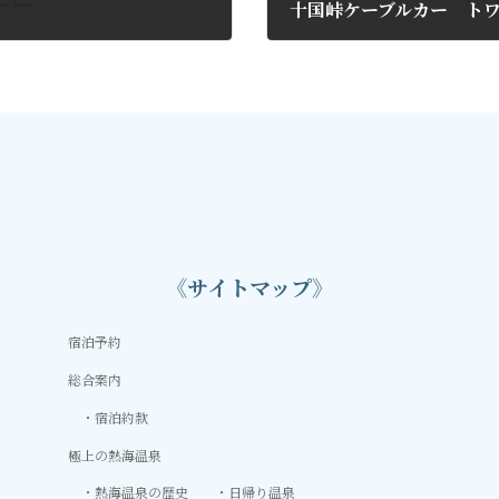
十国峠ケーブルカー ト
2018年11月10日
《サイトマップ》
宿泊予約
総合案内
宿泊約款
極上の熱海温泉
熱海温泉の歴史
日帰り温泉