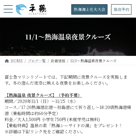
コ
ナ
ン
ビ
熱海海上花火大会
宿泊予約
テ
ゲ
ン
ー
ツ
シ
へ
ョ
11/1～熱海温泉夜景クルーズ
ス
ン
キ
に
ッ
移
プ
動
HOME
ブログ一覧
新着情報
11/1～熱海温泉夜景クルーズ
富士急マリンリゾートでは、下記期間に夜景クルーズを実施しま
す。冬の澄んだ夜空に映える夜景をお楽しみください。
【熱海温泉 夜景クルーズ】（予約不要）
期間／2020年11/1（日）～11/25（水）
コース／17:20熱海港出港～初島港にて折り返し～18:20頃熱海港帰
港（乗船時間は約60分予定）
料金／大人1,500円 小学生750円 (未就学児は無料)
【乗船特典】温泉の素「熱海シーサイドの湯」をプレゼント！
※詳細は下記リンク先をご確認ください。