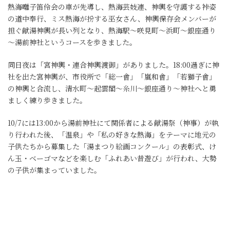
熱海囃子笛伶会の車が先導し、熱海芸妓連、神輿を守護する裃姿
の道中奉行、ミス熱海が扮する巫女さん、神輿保存会メンバーが
担ぐ献湯神輿が長い列となり、熱海駅～咲見町～浜町～銀座通り
～湯前神社というコースを歩きました。
同日夜は「宮神輿・連合神輿渡御」がありました。18:00過ぎに神
社を出た宮神輿が、市役所で「総一會」「嵐和會」「若獅子會」
の神輿と合流し、清水町～起雲閣～糸川～銀座通り～神社へと勇
ましく練り歩きました。
10/7には13:00から湯前神社にて関係者による献湯祭（神事）が執
り行われた後、「温泉」や「私の好きな熱海」をテーマに地元の
子供たちから募集した「湯まつり絵画コンクール」の表彰式、け
ん玉・ベーゴマなどを楽しむ「ふれあい昔遊び」が行われ、大勢
の子供が集まっていました。