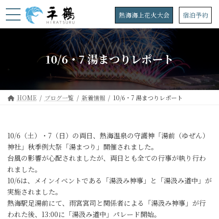
コ
ナ
ン
ビ
熱海海上花火大会
宿泊予約
テ
ゲ
ン
ー
ツ
シ
へ
ョ
10/6・7 湯まつりレポート
ス
ン
キ
に
ッ
移
プ
動
HOME
ブログ一覧
新着情報
10/6・7 湯まつりレポート
10/6（土）・7（日）の両日、熱海温泉の守護神「湯前（ゆぜん）
神社」秋季例大祭「湯まつり」開催されました。
台風の影響が心配されましたが、両日とも全ての行事が執り行わ
れました。
10/6は、メインイベントである「湯汲み神事」と「湯汲み道中」が
実施されました。
熱海駅足湯前にて、雨宮宮司と関係者による「湯汲み神事」が行
われた後、13:00に「湯汲み道中」パレード開始。