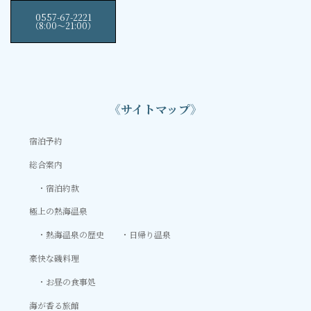
0557-67-2221
（8:00〜21:00）
《サイトマップ》
宿泊予約
総合案内
宿泊約款
極上の熱海温泉
熱海温泉の歴史
日帰り温泉
豪快な磯料理
お昼の食事処
海が香る旅館