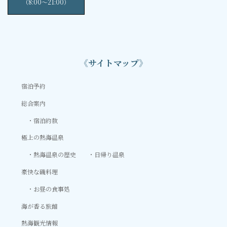
（8:00〜21:00）
《サイトマップ》
宿泊予約
総合案内
宿泊約款
極上の熱海温泉
熱海温泉の歴史
日帰り温泉
豪快な磯料理
お昼の食事処
海が香る旅館
熱海観光情報