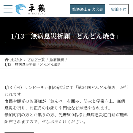
コ
ナ
ン
ビ
熱海海上花火大会
宿泊予約
テ
ゲ
ン
ー
ツ
シ
へ
ョ
1/13 無病息災祈願「どんどん焼き」
ス
ン
キ
に
ッ
移
プ
動
HOME
ブログ一覧
新着情報
1/13 無病息災祈願「どんどん焼き」
1/13（日）サンビーチ西側の砂浜にて「第34回どんどん焼き」が行
われます。
市民や観光のお客様が「おんべ」を囲み、防火と学業向上、無病
息災を祈り、お正月のお飾りや門松などが燃やされます。
参加町内の方とお集りの方、先着500名様に無病息災紅白餅が無料
配布されますので、ぜひお出かけください。