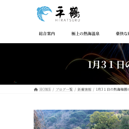
コ
ナ
ン
ビ
テ
ゲ
ン
ー
ツ
シ
総合案内
極上の熱海温泉
豪快な
へ
ョ
ス
ン
キ
に
ッ
移
1月3１
プ
動
HOME
ブログ一覧
新着情報
1月3１日の熱海梅