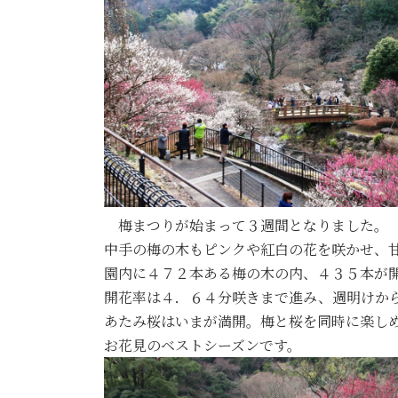
梅まつりが始まって３週間となりました。
中手の梅の木もピンクや紅白の花を咲かせ、
園内に４７２本ある梅の木の内、４３５本が
開花率は４．６４分咲きまで進み、週明けか
あたみ桜はいまが満開。梅と桜を同時に楽し
お花見のベストシーズンです。