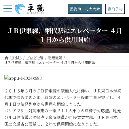
コ
ナ
ン
ビ
熱海海上花火大会
宿泊予約
テ
ゲ
ン
ー
ツ
シ
ＪＲ伊東線、網代駅にエレベーター ４月
へ
ョ
ス
ン
１日から供用開始
キ
に
ッ
移
プ
動
HOME
ブログ一覧
新着情報
ＪＲ伊東線、網代駅にエレベーター ４月１日から供用開始
２０１５年３月のＪＲ伊東線の駅無人化に伴い、ＪＲ東日本が網
代駅で進めてきた地元待望のエレベーター設置工事が完了し、４
月１日の始発列車から供用を開始しました。
バリアフリー対策事業の一環で１１人乗りの車椅子対応型。地元
の川口健市議と勝俣孝明衆院議員が自民党党本部、ＪＲ東日本、
国土交通省に要望し、２年で供用開始になりました。