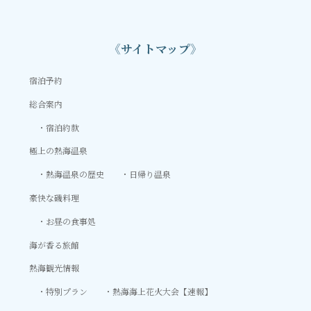
《サイトマップ》
宿泊予約
総合案内
宿泊約款
極上の熱海温泉
熱海温泉の歴史
日帰り温泉
豪快な磯料理
お昼の食事処
海が香る旅館
熱海観光情報
特別プラン
熱海海上花火大会【速報】