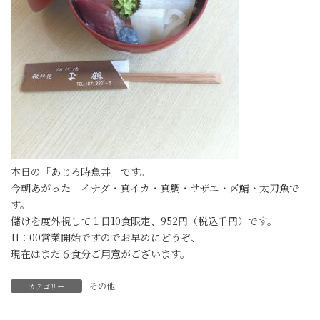
本日の「あじろ時魚丼」です。
今朝あがった イナダ・真イカ・真鯛・サザエ・〆鯖・太刀魚で
す。
儲けを度外視して１日10食限定、952円（税込千円）です。
11：00営業開始ですのでお早めにどうぞ、
現在はまだ６食分ご用意がございます。
その他
カテゴリー