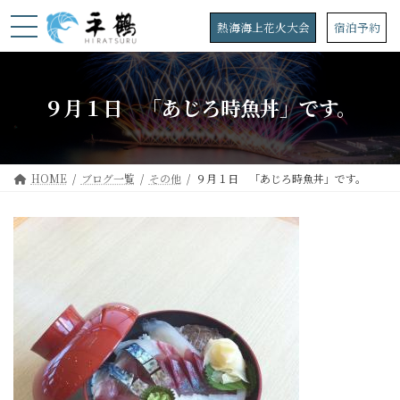
コ
ナ
ン
ビ
熱海海上花火大会
宿泊予約
テ
ゲ
ン
ー
ツ
シ
へ
ョ
９月１日 「あじろ時魚丼」です。
ス
ン
キ
に
ッ
移
プ
動
HOME
ブログ一覧
その他
９月１日 「あじろ時魚丼」です。