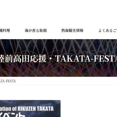
磯料理
海が香る旅館
熱海観光情報
よくあるご
陸前高田応援・TAKATA-FEST
A-FESTA