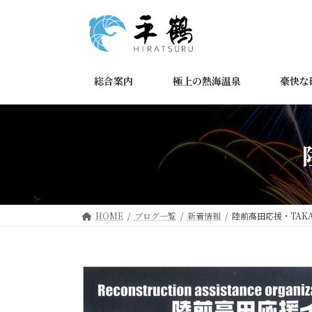
コ
ナ
ン
ビ
テ
ゲ
ン
ー
ツ
シ
総合案内
極上の熱海温泉
豪快な
へ
ョ
ス
ン
キ
に
ッ
移
プ
動
HOME
ブログ一覧
新着情報
陸前高田応援・TAKAT