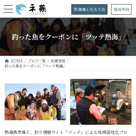
コ
ナ
ン
ビ
熱海海上花火大会
宿泊予約
テ
ゲ
ン
ー
ツ
シ
へ
ョ
釣った魚をクーポンに「ツッテ熱海」
ス
ン
キ
に
ッ
移
プ
動
HOME
ブログ一覧
新着情報
釣った魚をクーポンに「ツッテ熱海」
熱海魚市場と、釣り情報サイト「ツッテ」による地域活性化プロ