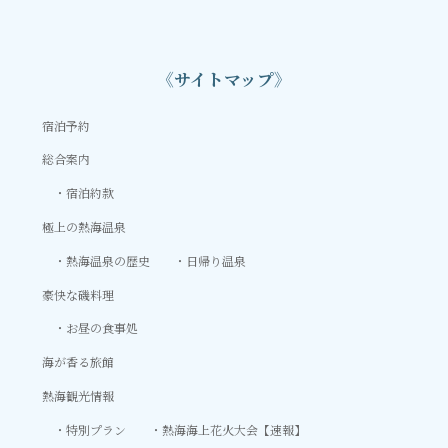
《サイトマップ》
宿泊予約
総合案内
宿泊約款
極上の熱海温泉
熱海温泉の歴史
日帰り温泉
豪快な磯料理
お昼の食事処
海が香る旅館
熱海観光情報
特別プラン
熱海海上花火大会【速報】