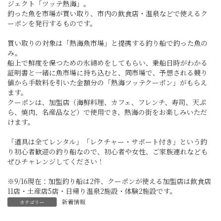
ジェクト「ツッテ熱海」。
釣った魚を市場が買い取り、市内の飲食店・温泉などで使えるク
ーポンを発行するものです。
買い取りの対象は「熱海魚市場」と提携する釣り船で釣った魚の
み。
船上で鮮度を保つための氷締めをしてもらい、乗船日時がわかる
証明書と一緒に魚市場に持ち込むと、同市場で、予想される競り
値から手数料を引いた金額分の「熱海ツッテクーポン」がもらえ
ます。
クーポンは、加盟店（海鮮料理、カフェ、フレンチ、寿司、天ぷ
ら、焼肉、名産品など）で使用でき、熱海の街をお楽しみいただ
けます。
「道具は全てレンタル」「レクチャー・サポート付き」という釣
り初心者歓迎の釣り船なので、初心者や女性、ご家族連れなども
ぜひチャレンジしてください！
※9/16現在：加盟釣り船は2件、クーポンが使える加盟店は飲食店
11店・土産店5店・日帰り温泉2施設・体験2施設です。
新着情報
カテゴリー