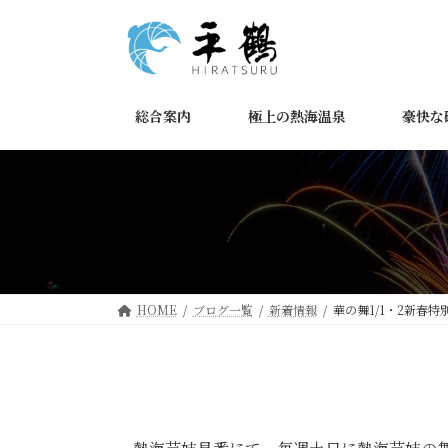
コ
ナ
ン
ビ
テ
ゲ
ン
ー
ツ
シ
総合案内
極上の熱海温泉
豪快な
へ
ョ
ス
ン
キ
に
ッ
移
プ
動
HOME
ブログ一覧
新着情報
華の舞1/1・2新春特