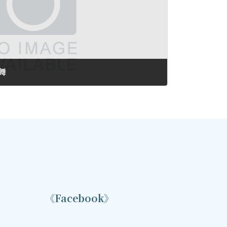
舞
《Facebook》