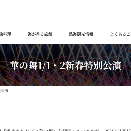
磯料理
海が香る旅館
熱海観光情報
よくあるご
華の舞1/1・2新春特別公演
別公演