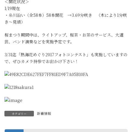
＜開花状況＞
1/19現在
・糸川沿い（全58本）58本開花 →3.69分咲き （木により1分咲
き～見頃）
桜まつり期間中は、ライトアップ、桜茶・お茶のサービス、大道
芸、バンド演奏などを実施予定です。
3/31迄「熱海花めぐり2017フォトコンテスト」も実施していますの
で、ぜひカメラ持参でお出かけ下さい！
新着情報
カテゴリー