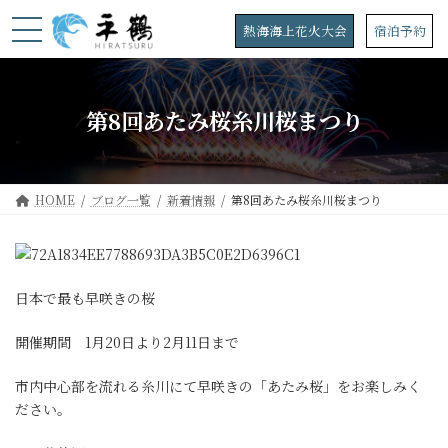
コ
ナ
ン
ビ
熱海海上花火大会
宿泊予約
テ
ゲ
ン
ー
ツ
シ
へ
ョ
第8回あたみ桜糸川桜まつり
ス
ン
キ
に
ッ
移
プ
動
HOME
ブログ一覧
新着情報
第8回あたみ桜糸川桜まつり
日本で最も早咲きの桜
開催期間 1月20日より2月11日まで
市内中心部を流れる糸川にて早咲きの「あたみ桜」をお楽しみく
ださい。