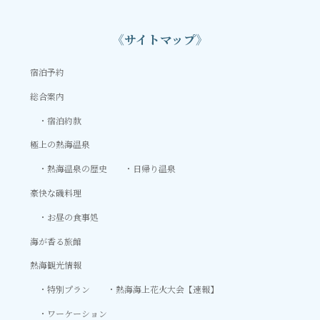
《サイトマップ》
宿泊予約
総合案内
宿泊約款
極上の熱海温泉
熱海温泉の歴史
日帰り温泉
豪快な磯料理
お昼の食事処
海が香る旅館
熱海観光情報
特別プラン
熱海海上花火大会【速報】
ワーケーション