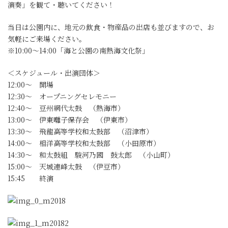
演奏」を観て・聴いてください！
当日は公園内に、地元の飲食・物産品の出店も並びますので、お
気軽にご来場ください。
※10:00～14:00「海と公園の南熱海文化祭」
＜スケジュール・出演団体＞
12:00～ 開場
12:30～ オープニングセレモニー
12:40～ 豆州網代太鼓 （熱海市）
13:00～ 伊東囃子保存会 （伊東市）
13:30～ 飛龍高等学校和太鼓部 （沼津市）
14:00～ 相洋高等学校和太鼓部 （小田原市）
14:30～ 和太鼓組 駿河乃國 鼓太郎 （小山町）
15:00～ 天城連峰太鼓 （伊豆市）
15:45 終演