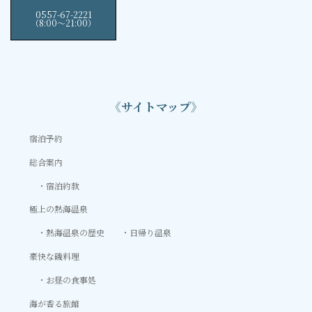
0557-67-2221
（8:00〜21:00）
《サイトマップ》
宿泊予約
総合案内
宿泊約款
極上の熱海温泉
熱海温泉の歴史
日帰り温泉
豪快な磯料理
お昼の食事処
海が香る旅館