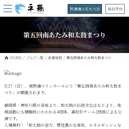
コ
ナ
ン
ビ
熱海海上花火大会
宿泊予約
テ
ゲ
ン
ー
ツ
シ
へ
ョ
第五回南あたみ和太鼓まつり
ス
ン
キ
に
ッ
移
プ
動
HOME
ブログ一覧
新着情報
第五回南あたみ和太鼓まつり
5/27（日）、南熱海マリンホールにて「第五回南あたみ和太鼓ま
つり」が開催されます。
静岡県・神奈川県の各地より、和太鼓の伝統文化はもとより、地
域活動にも積極的にかかわる4団体、高校生チーム2団体による公
演です。
入場無料！「和太鼓の迫力、感性豊かな音色、エネルギッシュな