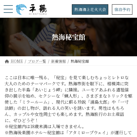
コ
ナ
ン
ビ
熱海海上花火大会
宿泊予約
テ
ゲ
ン
ー
ツ
シ
へ
ョ
熱海秘宝館
ス
ン
キ
に
ッ
移
プ
動
HOME
ブログ一覧
新着情報
熱海秘宝館
ここは日本に唯一残る、「秘宝」を見て楽しむちょっとレトロな
大人のためのテーマパークです。熱海市街を眼下に、相模湾に突
き出した半島「あいじょう岬」に隣接。ユーモアあふれる道祖信
仰の展示を始め、セクシーな「蝋人形」、さまざまなトリックを駆
使した「ミラールーム」、現代に蘇る珍説「浦島太郎」や「一寸
法師」の出し物が、訪れる人の笑いを誘います。男性はもちろ
ん、カップルや女性同士でも楽しめます。熱海旅行のお土産話
に、ぜひどうぞ！
※秘宝館内は18歳未満は入場できません。
※熱海後楽園ホテル～秘宝館は「アタミロープウェイ」が運行して