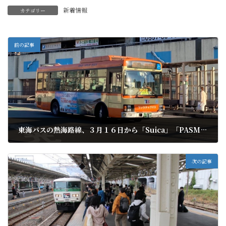
新着情報
カテゴリー
前の記事
東海バスの熱海路線、３月１６日から「Suica」「PASMO」乗降ＯＫ
2021年3月9日
次の記事