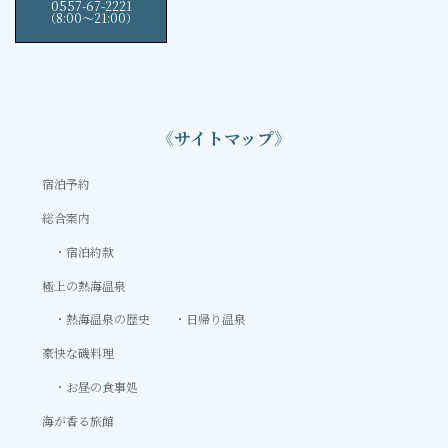
0557-67-2221
（8:00〜21:00）
《サイトマップ》
宿泊予約
総合案内
宿泊約款
極上の熱海温泉
熱海温泉の歴史
日帰り温泉
豪快な磯料理
お昼の食事処
海が香る旅館