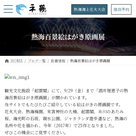
コ
ナ
ン
ビ
熱海海上花火大会
宿泊予約
テ
ゲ
ン
ー
ツ
シ
へ
ョ
熱海百景絵はがき原画展
ス
ン
キ
に
ッ
移
プ
動
HOME
ブログ一覧
新着情報
熱海百景絵はがき原画展
観光文化施設「起雲閣」にて、9/29（金）まで「酒井理恵子の熱
海百景絵はがき原画展」が開かれています。
当サイトでもたびたびご紹介している絵はがきの原画展です。
花火大会、熱海梅園、來宮神社の大楠、起雲閣、糸川のあたみ
桜、海光町の石坂、親水公園、ジャカランダ遊歩道など、熱海の
名所や花を描かれ、今年（2017年）で25作となりました。
ぜひこの機会にご見学ください。