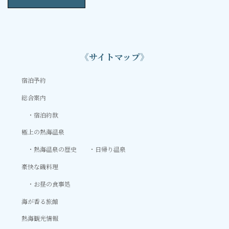
《サイトマップ》
宿泊予約
総合案内
宿泊約款
極上の熱海温泉
熱海温泉の歴史
日帰り温泉
豪快な磯料理
お昼の食事処
海が香る旅館
熱海観光情報