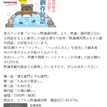
地元ラジオ局「エフエム熱海湯河原」より、熱海・湯河原に伝わ
る民話をもとに創作した4話を掲せた絵本「熱海湯河原ふるさと創
作民話」が出版されています。
NHK朝ドラマ「マッサン」「べっぴんさん」を担当した脚本家：
中川千英子さんが手掛けたものです。
全40ページで、声優や同局パーソナリティーが共演した読み聞か
せCD付き。
熱海市観光協会でも販売していますので、ぜひお求めください。
第一話「清左衛門と平左衛門」
第二話「たぬきの恩返し」
第三話「お初の恋」
第四話「大楠の願い」
価格／3300円（税別）
問合せ／エフエム熱海湯河原 電話0557-81-0796
新着情報
カテゴリー