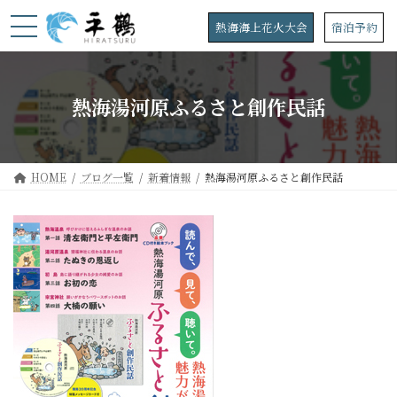
コ
ナ
ン
ビ
熱海海上花火大会
宿泊予約
テ
ゲ
ン
ー
ツ
シ
へ
ョ
熱海湯河原ふるさと創作民話
ス
ン
キ
に
ッ
移
プ
動
HOME
ブログ一覧
新着情報
熱海湯河原ふるさと創作民話