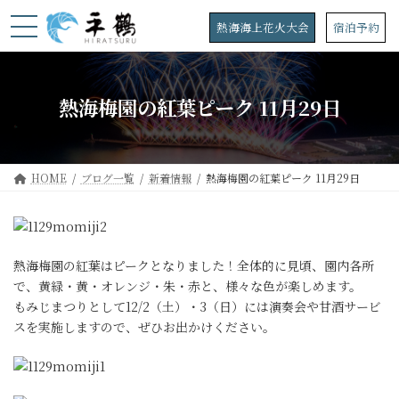
コ
ナ
ン
ビ
熱海海上花火大会
宿泊予約
テ
ゲ
ン
ー
ツ
シ
へ
ョ
熱海梅園の紅葉ピーク 11月29日
ス
ン
キ
に
ッ
移
プ
動
HOME
ブログ一覧
新着情報
熱海梅園の紅葉ピーク 11月29日
熱海梅園の紅葉はピークとなりました！全体的に見頃、園内各所
で、黄緑・黄・オレンジ・朱・赤と、様々な色が楽しめます。
もみじまつりとして12/2（土）・3（日）には演奏会や甘酒サービ
スを実施しますので、ぜひお出かけください。