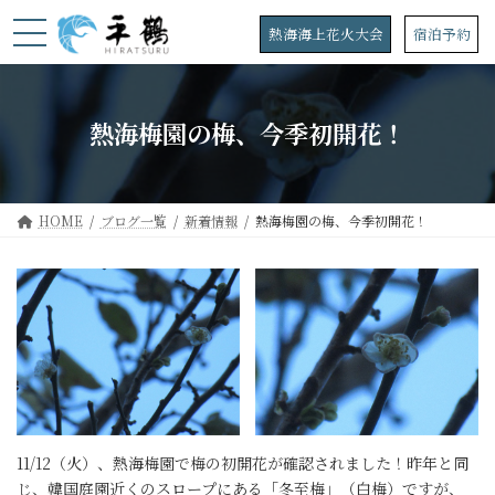
コ
ナ
ン
ビ
熱海海上花火大会
宿泊予約
テ
ゲ
ン
ー
ツ
シ
へ
ョ
熱海梅園の梅、今季初開花！
ス
ン
キ
に
ッ
移
プ
動
HOME
ブログ一覧
新着情報
熱海梅園の梅、今季初開花！
11/12（火）、熱海梅園で梅の初開花が確認されました！昨年と同
じ、韓国庭園近くのスロープにある「冬至梅」（白梅）ですが、