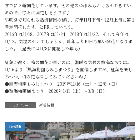
すでに２輪開花しています。その他のつぼみもふくらんできてい
るので、徐々に開花しそうです♪
早咲きで知られる熱海梅園の梅は、毎年11月下旬～12月上旬に第１
号が開花します、とPRしています。
2016年は11/18、2017年は11/24、2018年は11/22、そして今年は
11/12。気温のせいでしょうか、昨年より10日も早い開花となりま
した。（過去には11/8に開花した年も）
紅葉が遅く、梅の開花が早いのは、温暖な気候の熱海ならでは。
11/16より「熱海梅園もみじまつり」を開催しますが、紅葉を楽し
みつつ、梅の花も探してみてくださいね♪
●熱海梅園もみじまつり 2019年11/16（土）～12/8（日）
●熱海梅園梅まつり 2020年1/11（土）～3/8（日）
新着情報
カテゴリー
前の記事